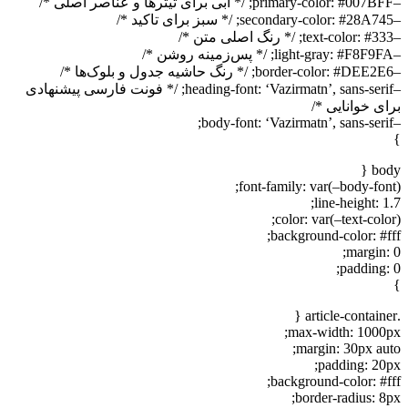
–primary-color: #007BFF; /* آبی برای تیترها و عناصر اصلی */
–secondary-color: #28A745; /* سبز برای تاکید */
–text-color: #333; /* رنگ اصلی متن */
–light-gray: #F8F9FA; /* پس‌زمینه روشن */
–border-color: #DEE2E6; /* رنگ حاشیه جدول و بلوک‌ها */
–heading-font: ‘Vazirmatn’, sans-serif; /* فونت فارسی پیشنهادی
برای خوانایی */
–body-font: ‘Vazirmatn’, sans-serif;
}
body {
font-family: var(–body-font);
line-height: 1.7;
color: var(–text-color);
background-color: #fff;
margin: 0;
padding: 0;
}
.article-container {
max-width: 1000px;
margin: 30px auto;
padding: 20px;
background-color: #fff;
border-radius: 8px;