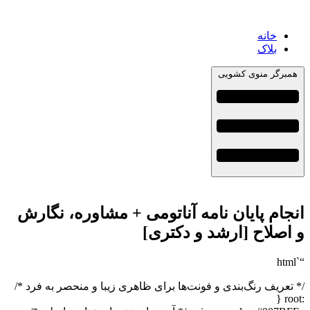
خانه
بلاک
همبرگر منوی کشویی
انجام پایان نامه آناتومی + مشاوره، نگارش
و اصلاح [ارشد و دکتری]
“`html
/* تعریف رنگ‌بندی و فونت‌ها برای ظاهری زیبا و منحصر به فرد */
:root {