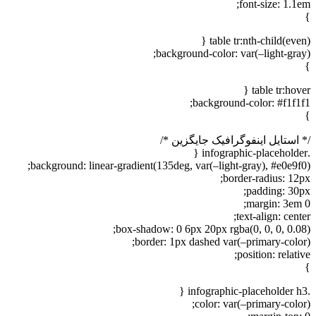
font-size: 1.1em;
}
table tr:nth-child(even) {
background-color: var(–light-gray);
}
table tr:hover {
background-color: #f1f1f1;
}
/* استایل اینفوگرافیک جایگزین */
.infographic-placeholder {
background: linear-gradient(135deg, var(–light-gray), #e0e9f0);
border-radius: 12px;
padding: 30px;
margin: 3em 0;
text-align: center;
box-shadow: 0 6px 20px rgba(0, 0, 0, 0.08);
border: 1px dashed var(–primary-color);
position: relative;
}
.infographic-placeholder h3 {
color: var(–primary-color);