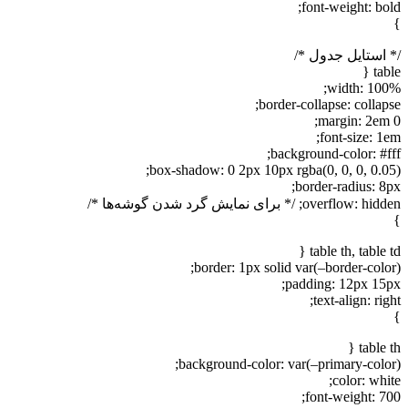
font-weight: bold;
}
/* استایل جدول */
table {
width: 100%;
border-collapse: collapse;
margin: 2em 0;
font-size: 1em;
background-color: #fff;
box-shadow: 0 2px 10px rgba(0, 0, 0, 0.05);
border-radius: 8px;
overflow: hidden; /* برای نمایش گرد شدن گوشه‌ها */
}
table th, table td {
border: 1px solid var(–border-color);
padding: 12px 15px;
text-align: right;
}
table th {
background-color: var(–primary-color);
color: white;
font-weight: 700;