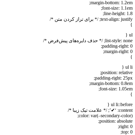
margin-bottom: 1.2em;
font-size: 1.1em;
line-height: 1.8;
text-align: justify; /* برای تراز کردن متن */
}
ul {
list-style: none; /* حذف دایره‌های پیش‌فرض */
padding-right: 0;
margin-right: 0;
}
ul li {
position: relative;
padding-right: 25px;
margin-bottom: 0.8em;
font-size: 1.05em;
}
ul li::before {
content: ‘✔’; /* علامت تیک زیبا */
color: var(–secondary-color);
position: absolute;
right: 0;
top: 0;