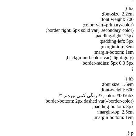
h2 {
font-size: 2.2em;
font-weight: 700;
color: var(–primary-color);
border-right: 6px solid var(–secondary-color);
padding-right: 15px;
padding-left: 5px;
margin-top: 3em;
margin-bottom: 1em;
background-color: var(–light-gray);
border-radius: 5px 0 0 5px;
}
h3 {
font-size: 1.6em;
font-weight: 600;
color: #0056b3; /* رنگی کمی تیره‌تر */
border-bottom: 2px dashed var(–border-color);
padding-bottom: 8px;
margin-top: 2.5em;
margin-bottom: 1em;
}
p {