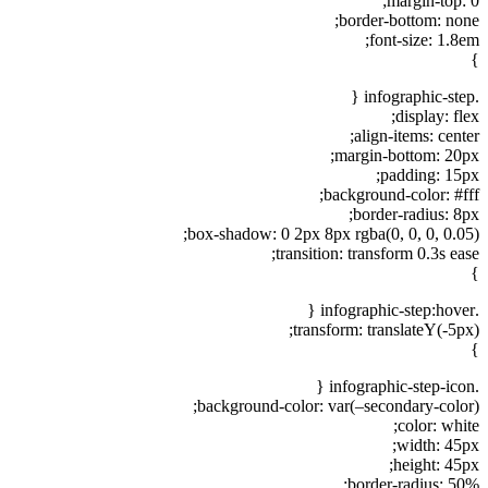
margin-top: 0;
border-bottom: none;
font-size: 1.8em;
}
.infographic-step {
display: flex;
align-items: center;
margin-bottom: 20px;
padding: 15px;
background-color: #fff;
border-radius: 8px;
box-shadow: 0 2px 8px rgba(0, 0, 0, 0.05);
transition: transform 0.3s ease;
}
.infographic-step:hover {
transform: translateY(-5px);
}
.infographic-step-icon {
background-color: var(–secondary-color);
color: white;
width: 45px;
height: 45px;
border-radius: 50%;