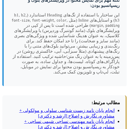
نکته مهم برای نمایش محتوا در ویرایشگرهای بلوک و
ریسپانسیو بودن:
این ساختار با استفاده از تگ‌های Heading استاندارد (h1, h2,
h3) و استایل‌های Inline (مثل
,
,
,
font-size
font-weight
color
,
) طراحی شده است تا پس از کپی در
margin
padding
ویرایشگرهای بلوک (مانند گوتنبرگ وردپرس) یا ویرایشگرهای
کلاسیک، به عنوان هدینگ شناسایی شده و ویژگی‌های بصری
(مانند سایز و ضخامت) را تا حد امکان حفظ کند. برای
رنگ‌بندی و زیبایی بیشتر، می‌توانید بلوک‌های متنی را با
رنگ‌های پیشنهادی (مثلاً سبزآبی، آبی، خاکستری روشن) در
پس‌زمینه یا به عنوان رنگ متن/حاشیه ترکیب کنید. استفاده از
پاراگراف‌های کوتاه، لیست‌ها، و جداول ساده، به صورت
خودکار به ریسپانسیو بودن محتوا برای نمایش در موبایل،
تبلت، لپ‌تاپ و تلویزیون کمک می‌کند.
مطالب مرتبط:
انجام پایان نامه زیست شناسی سلولی و مولکولی +
مشاوره، نگارش و اصلاح [ارشد و دکتری]
انجام پایان نامه مهندسی نساجی شیمی نساجی +
مشاوره، نگارش و اصلاح [ارشد و دکتری]