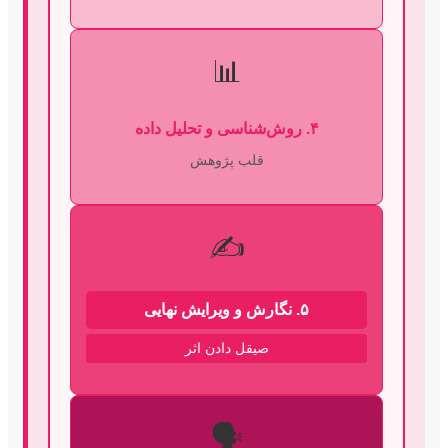
📊
۴. روش‌شناسی و تحلیل داده
قلب پژوهش
✍️
۵. نگارش و ویرایش نهایی
صیقل دادن اثر
🗣️