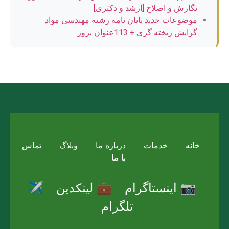
نگارش و اصلاح [ارشد و دکتری]
موضوعات جدید پایان نامه رشته مهندسی مواد
گرایش ریخته گری + 113عنوان بروز
خانه
خدمات
درباره ما
وبلاگ
تماس
با ما
📷 اینستاگرام
💼 لینکدین
✈️
تلگرام