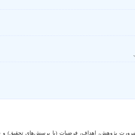
ورت پژوهش، اهداف، فرضیات (یا پرسش‌های تحقیق) و سا