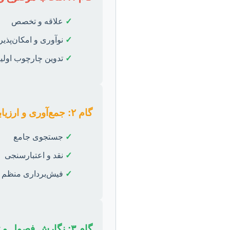
✓
علاقه و تخصص
✓
نوآوری و امکان‌پذی
✓
تدوین چارچوب اولی
گام ۲: جمع‌آوری و ارزیابی منابع
✓
جستجوی جامع
✓
نقد و اعتبارسنجی
✓
فیش‌برداری منظم
گام ۳: نگارش فصول و تحلیل