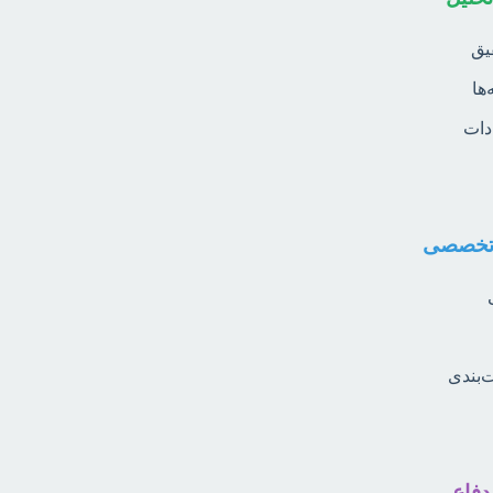
یق
ها
دات
‌بندی