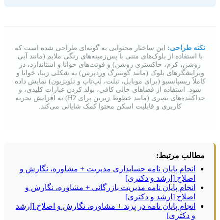
نکته طراحی:
این ساختار محتوایی به گونه‌ای طراحی شده است که
با استفاده از بلوک‌های متنی با پس‌زمینه‌های رنگی ملایم (مانند آبی
روشن، کرم، خاکستری روشن) و فونت‌های خوانا و استاندارد، در
ویرایشگرهای بلوک (مانند گوتنبرگ وردپرس) به شکلی زیبا، خوانا و
کاملاً ریسپانسیو (برای موبایل، تبلت، لپ‌تاپ و تلویزیون) نمایش داده
شود. استفاده از فضاهای خالی کافی، بولد کردن عبارات کلیدی، و
جداکننده‌های بصری (مانند خطوط زیرین برای H2) به افزایش تجربه
کاربری و قابلیت اسکن محتوا کمک شایانی می‌کند.
مطالب مرتبط:
انجام پایان نامه حسابداری مدیریت + مشاوره، نگارش و
اصلاح [ارشد و دکتری]
انجام پایان نامه مدیریت بازرگانی + مشاوره، نگارش و
اصلاح [ارشد و دکتری]
انجام پایان نامه در پرند + مشاوره، نگارش و اصلاح [ارشد
و دکتری]