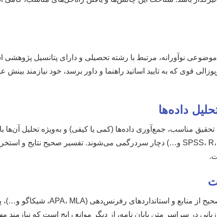
اب موضوعی نوآورانه، مرتبط با رشته تحصیلی و دارای پتانسیل پژوهشی 
Resea) و تدوین پروپوزالی قوی که به تایید اساتید راهنما و داور برسد، خود نیازمند بی
یل داده‌ها
ق مناسب، جمع‌آوری داده‌ها (کمی یا کیفی) و به‌ویژه تحلیل آن‌ها با 
تخصصی (مانند SPSS، R، Stata، AMOS، NVivo و…) دچار سردرگمی می‌شوند. تفسیر صحیح نتایج و 
ت.
ت
رعایت اصول نگارش علمی، استفاده صحیح از منابع و استاندار
نی در سراسر متن پایان نامه، از دیگر موانع رایج است که نیازمند مه