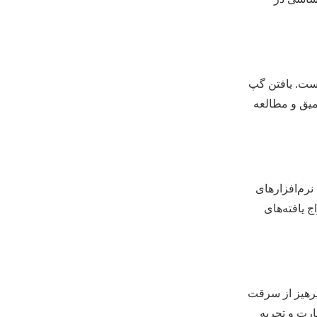
است. یافتن گپ
نش عمیق و مطالعه
نرم‌افزارهای
استخراج یافته‌های
دهای رفرنس‌دهی (APA، MLA، شیکاگو و…)، پرهیز از سرقت
ارت و تجربه