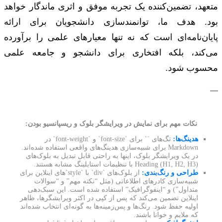
متعهد، تضمین‌کننده یک تجربه موفق و اثری ماندگار خواهد
بود. هدف ما، توانمندسازی دانشجویان برای ارائه
پایان‌نامه‌ای است که نه تنها معیارهای علمی را برآورده
می‌کند، بلکه افتخاری برای دانشجو و جامعه علمی
محسوب شود.
—
نکات مهم برای نمایش در ویرایشگر بلوک و ریسپانسیو بودن:
هدینگ‌ها:
تگ‌های `
` برای `font-size` و `font-weight` در
Markdown برای شبیه‌سازی هدینگ‌های واقعی استفاده شده‌اند.
در یک ویرایشگر بلوک، اینها به راحتی قابل تبدیل به بلوک‌های
Heading (H1, H2, H3) با تنظیمات استایلینگ مشابه هستند.
طراحی و رنگ‌بندی:
از بلوک‌های `div` با `style`های اینلاین برای
شبیه‌سازی کادرهای اطلاعاتی (مثل “نکته مهم” و “سوالات
متداول”) و “اینفوگرافیک” استفاده شده است. این سبک‌دهی
اینلاین تضمین می‌کند که پس از کپی در اکثر ویرایشگرها، ظاهر
اولیه حفظ شود. رنگ‌ها و پس‌زمینه‌ها به گونه‌ای انتخاب شده‌اند
که ملایم و خوانا باشند.