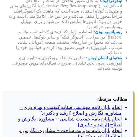
اینفوگرافیک:
به جای تصویر واقعی، از ساختار `div`های
انعطاف‌پذیر (`display: flex; flex-wrap: wrap;`) با آیکون‌های متنی
و متن‌های کوتاه استفاده شده است که ماهیت یک اینفوگرافیک
مراحل‌محور را منتقل می‌کند و در عین حال کاملاً متنی است و به
خوبی در بلوک ادیتورها نمایش داده می‌شود و برای موبایل
ریسپانسیو خواهد بود.
ریسپانسیو بودن:
استفاده از پاراگراف‌های کوتاه، لیست‌ها، و
`flexbox` در طراحی “اینفوگرافیک” و سایر بلوک‌ها، تضمین
می‌کند که محتوا در اندازه‌های مختلف صفحه (موبایل، تبلت،
لپ‌تاپ، تلویزیون) به خوبی تطبیق پیدا کرده و خوانایی خود را
حفظ کند.
محتوای انسان‌نویس:
تمامی متن‌ها با رویکردی مشاوره‌ای و
آموزشی، بدون لحن تبلیغاتی صریح یا نشانه‌های هوش مصنوعی
نوشته شده‌اند.
—
مطالب مرتبط:
انجام پایان نامه مهندسی صنایع کیفیت و بهره وری +
مشاوره، نگارش و اصلاح [ارشد و دکتری]
انجام پایان نامه جمعیت شناسی + مشاوره، نگارش و
اصلاح [ارشد و دکتری]
انجام پایان نامه مدیریت ساخت + مشاوره، نگارش و
اصلاح [ارشد و دکتری]