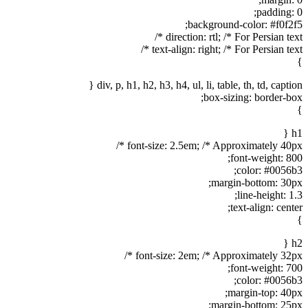
padding: 0;
background-color: #f0f2f5;
direction: rtl; /* For Persian text */
text-align: right; /* For Persian text */
}
div, p, h1, h2, h3, h4, ul, li, table, th, td, caption {
box-sizing: border-box;
}
h1 {
font-size: 2.5em; /* Approximately 40px */
font-weight: 800;
color: #0056b3;
margin-bottom: 30px;
line-height: 1.3;
text-align: center;
}
h2 {
font-size: 2em; /* Approximately 32px */
font-weight: 700;
color: #0056b3;
margin-top: 40px;
margin-bottom: 25px;