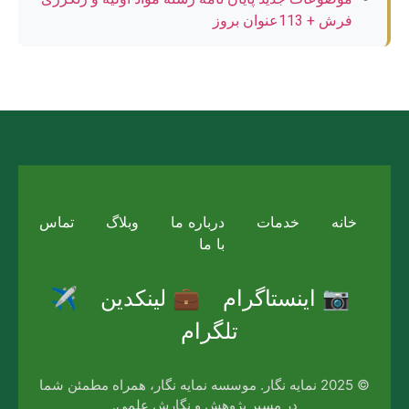
فرش + 113عنوان بروز
خانه
خدمات
درباره ما
وبلاگ
تماس
با ما
📷 اینستاگرام
💼 لینکدین
✈️
تلگرام
© 2025 نمایه نگار. موسسه نمایه نگار، همراه مطمئن شما
در مسیر پژوهش و نگارش علمی.