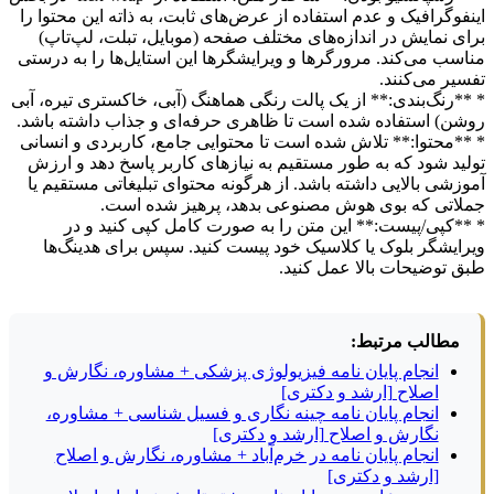
اینفوگرافیک و عدم استفاده از عرض‌های ثابت، به ذاته این محتوا را
برای نمایش در اندازه‌های مختلف صفحه (موبایل، تبلت، لپ‌تاپ)
مناسب می‌کند. مرورگرها و ویرایشگرها این استایل‌ها را به درستی
تفسیر می‌کنند.
* **رنگ‌بندی:** از یک پالت رنگی هماهنگ (آبی، خاکستری تیره، آبی
روشن) استفاده شده است تا ظاهری حرفه‌ای و جذاب داشته باشد.
* **محتوا:** تلاش شده است تا محتوایی جامع، کاربردی و انسانی
تولید شود که به طور مستقیم به نیازهای کاربر پاسخ دهد و ارزش
آموزشی بالایی داشته باشد. از هرگونه محتوای تبلیغاتی مستقیم یا
جملاتی که بوی هوش مصنوعی بدهد، پرهیز شده است.
* **کپی/پیست:** این متن را به صورت کامل کپی کنید و در
ویرایشگر بلوک یا کلاسیک خود پیست کنید. سپس برای هدینگ‌ها
طبق توضیحات بالا عمل کنید.
مطالب مرتبط:
انجام پایان نامه فیزیولوژی پزشکی + مشاوره، نگارش و
اصلاح [ارشد و دکتری]
انجام پایان نامه چینه نگاری و فسیل شناسی + مشاوره،
نگارش و اصلاح [ارشد و دکتری]
انجام پایان نامه در خرم‌آباد + مشاوره، نگارش و اصلاح
[ارشد و دکتری]