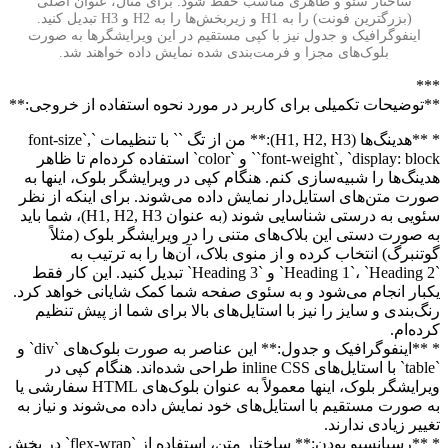
ساختار سئو و ظاهری مناسب حفظ شود. برای مثال، عنوان اصلی
(بزرگترین فونت) را به H1 و زیربخش‌ها را به H2 و H3 تبدیل کنید.
اینفوگرافیک و جدول نیز با کپی مستقیم در این ویرایشگرها به صورت
بلوک‌های مجزا و فرمت‌بندی شده نمایش داده خواهند شد.
***
**توضیحات تکمیلی برای کاربر در مورد نحوه استفاده از خروجی:**
* **هدینگ‌ها (H1, H2, H3):** من از تگ `
` با تنظیمات `font-size`,
`font-weight`, `display: block` و `color` استفاده کرده‌ام تا ظاهر
هدینگ‌ها را شبیه‌سازی کنم. هنگام کپی در ویرایشگر بلوک، اینها به
صورت متن‌های استایل‌دار نمایش داده می‌شوند. برای اینکه از نظر
سئویی به درستی شناسایی شوند (به عنوان H1, H2, H3)، شما باید
به صورت دستی این بلاک‌های متنی را در ویرایشگر بلوک (مثلاً
گوتنبرگ) انتخاب کرده و از منوی بلاک، آن‌ها را به ترتیب به
`Heading 1`، `Heading 2` و `Heading 3` تبدیل کنید. این کار فقط
یکبار انجام می‌شود و به سئوی صفحه شما کمک شایانی خواهد کرد.
رنگ‌بندی و سایز را نیز با استایل‌های بالا برای شما از پیش تنظیم
کرده‌ام.
* **اینفوگرافیک و جدول:** این عناصر به صورت بلوک‌های `div` و
`table` با استایل‌های inline CSS طراحی شده‌اند. هنگام کپی در
ویرایشگر بلوک، اینها معمولاً به عنوان بلوک‌های HTML سفارشی یا
به صورت مستقیم با استایل‌های خود نمایش داده می‌شوند و نیاز به
تغییر زیادی ندارند.
* **رسپانسیو بودن:** ساختار متن، استفاده از `flex-wrap` در بخش