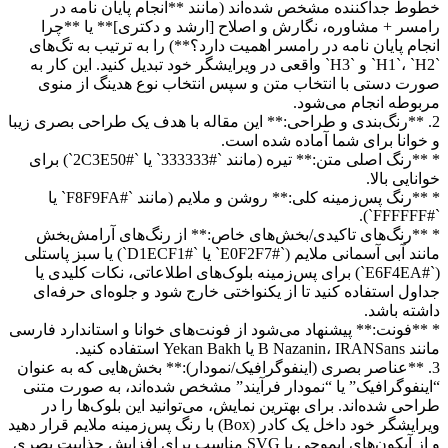
خطوط جداکننده مشخص شده‌اند (مانند **انجام پایان نامه در
رامسر + مشاوره، نگارش و اصلاح [ارشد و دکتری]** یا **چرا
انجام پایان نامه در رامسر اهمیت دارد؟**) را به ترتیب به تگ‌های
`H1`، `H2` و `H3` واقعی در ویرایشگر خود تبدیل کنید. این کار به
صورت دستی با انتخاب متن و سپس انتخاب نوع هدینگ از منوی
مربوطه انجام می‌شود.
2. **رنگ‌بندی و طراحی:** این مقاله با هدف یک طراحی بصری زیبا
و خوانا برای شما آماده شده است.
* **رنگ اصلی متن:** تیره (مانند `#333333` یا `#2C3E50`) برای
خوانایی بالا.
* **رنگ پس‌زمینه کلی:** روشن و ملایم (مانند `#F8F9FA` یا
`#FFFFFF`).
* **رنگ‌های تاکیدی/بخش‌های خاص:** از رنگ‌های آرامش‌بخش
مانند آبی آسمانی ملایم (`#E0F2F7` یا `#D1ECF1`) یا سبز پاستلی
(`#E6F4EA`) برای پس‌زمینه بلوک‌های اطلاعاتی، نکات کلیدی یا
جداول استفاده کنید تا از یکنواختی خارج شود و جلوه‌ای حرفه‌ای
داشته باشد.
* **فونت:** پیشنهاد می‌شود از فونت‌های خوانا و استاندارد فارسی
مانند B Nazanin، IRANSans یا Yekan Bakh استفاده کنید.
3. **عناصر بصری (اینفوگرافیک/نمودار):** بخش‌هایی که به عنوان
“اینفوگرافیک” یا “نمودار فرآیند” مشخص شده‌اند، به صورت متنی
طراحی شده‌اند. برای بهترین نمایش، می‌توانید این بلوک‌ها را در
ویرایشگر خود داخل یک کادر (Box) با رنگ پس‌زمینه ملایم قرار دهید
و از آیکون‌های ایموجی یا SVG مناسب برای افزایش جذابیت بصری