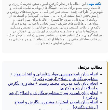
نکته مهم:
این مقاله با در نظر گرفتن اصول سئو، تجربه کاربری و
قابلیت ریسپانسیو برای تمامی دستگاه‌ها (موبایل، تبلت، لپ‌تاپ و
تلویزیون) طراحی شده است. طراحی کلی با پس‌زمینه‌های روشن و
آرامش‌بخش (مثلاً سفید کرم یا آبی آسمانی کم‌رنگ) و استفاده از
رنگ‌های تیره (آبی تیره، خاکستری زغالی) برای متن اصلی و
عنوان‌ها، با هایلایت‌های ظریف (سبز نعنایی یا طلایی ملایم) برای
دکمه‌ها یا نکات کلیدی، زیبایی بصری و خوانایی را تضمین می‌کند.
هدینگ‌ها با سایز و ضخامت مناسب برای شناسایی خودکار در
ویرایشگرهای بلوک تنظیم شده‌اند. عناصر بصری (مانند اینفوگرافیک)
در قالب ساختار متنی زیبا و خوانا ارائه شده‌اند تا در هر محیطی به
درستی نمایش داده شوند.
مطالب مرتبط:
انجام پایان نامه مهندسی مواد شناسایی و انتخاب مواد +
مشاوره، نگارش و اصلاح [ارشد و دکتری]
انجام پایان نامه مدیریت محیط زیست + مشاوره، نگارش
و اصلاح [ارشد و دکتری]
انجام پایان نامه در نور + مشاوره، نگارش و اصلاح [ارشد
و دکتری]
انجام پایان نامه در آستارا + مشاوره، نگارش و اصلاح
[ارشد و دکتری]