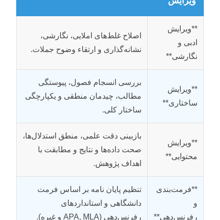
ویرایش
**ویرایش
اصلاح غلط‌های املایی، نگارشی،
ادبی و
نشانه‌گذاری و ارتقاء وضوح جملات.
نگارشی**
بررسی انسجام فصول، پیوستگی
**ویرایش
مطالب، چیدمان منطقی و یکپارچگی
ساختاری**
ساختار کلی.
بازبینی دقت علمی، منطق استدلال‌ها،
**ویرایش
صحت داده‌ها و نتایج و مطابقت با
محتوایی**
اهداف پژوهش.
**فرمت‌بندی
تنظیم پایان نامه بر اساس فرمت
و
دانشگاهی و استانداردهای
رفرنس‌دهی**
رفرنس‌دهی (APA, MLA و غیره).