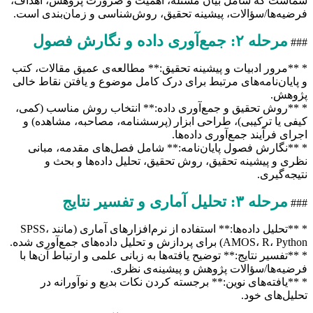
شماست که شامل بیان مسئله، اهمیت و ضرورت پژوهش، اهداف،
فرضیه‌ها/سؤالات، پیشینه تحقیق، روش‌شناسی و زمان‌بندی است.
مرحله ۲: جمع‌آوری داده و نگارش فصول
###
* **مرور ادبیات و پیشینه تحقیق:** مطالعه‌ی عمیق مقالات، کتب
و پایان‌نامه‌های مرتبط برای درک کامل موضوع و یافتن نقاط خالی
پژوهش.
* **روش تحقیق و جمع‌آوری داده:** انتخاب روش مناسب (کمی،
کیفی یا ترکیبی)، طراحی ابزار (پرسشنامه، مصاحبه، مشاهده) و
اجرای فرآیند جمع‌آوری داده‌ها.
* **نگارش فصول پایان‌نامه:** شامل فصل‌های مقدمه، مبانی
نظری و پیشینه تحقیق، روش تحقیق، تحلیل داده‌ها و بحث و
نتیجه‌گیری.
مرحله ۳: تحلیل آماری و تفسیر نتایج
###
* **تحلیل داده‌ها:** استفاده از نرم‌افزارهای آماری (مانند SPSS،
AMOS، R، Python) برای پردازش و تحلیل داده‌های جمع‌آوری شده.
* **تفسیر نتایج:** توضیح یافته‌ها به زبانی علمی و ارتباط آن‌ها با
فرضیه‌ها/سؤالات پژوهش و پیشینه‌ی نظری.
* **یافته‌های نوین:** برجسته کردن نکات بدیع و نوآورانه در
تحلیل‌های خود.