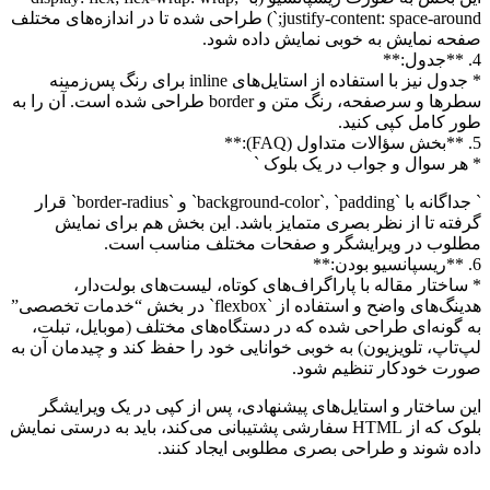
justify-content: space-around;`) طراحی شده تا در اندازه‌های مختلف
صفحه نمایش به خوبی نمایش داده شود.
4. **جدول:**
* جدول نیز با استفاده از استایل‌های inline برای رنگ پس‌زمینه
سطرها و سرصفحه، رنگ متن و border طراحی شده است. آن را به
طور کامل کپی کنید.
5. **بخش سؤالات متداول (FAQ):**
* هر سوال و جواب در یک بلوک `
` جداگانه با `background-color`, `padding` و `border-radius` قرار
گرفته تا از نظر بصری متمایز باشد. این بخش هم برای نمایش
مطلوب در ویرایشگر و صفحات مختلف مناسب است.
6. **ریسپانسیو بودن:**
* ساختار مقاله با پاراگراف‌های کوتاه، لیست‌های بولت‌دار،
هدینگ‌های واضح و استفاده از `flexbox` در بخش “خدمات تخصصی”
به گونه‌ای طراحی شده که در دستگاه‌های مختلف (موبایل، تبلت،
لپ‌تاپ، تلویزیون) به خوبی خوانایی خود را حفظ کند و چیدمان آن به
صورت خودکار تنظیم شود.
این ساختار و استایل‌های پیشنهادی، پس از کپی در یک ویرایشگر
بلوک که از HTML سفارشی پشتیبانی می‌کند، باید به درستی نمایش
داده شوند و طراحی بصری مطلوبی ایجاد کنند.