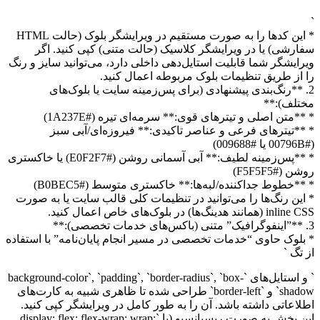
`
* این کدها را به صورت مستقیم در ویرایشگر بلوک (حالت HTML
سفارشی) یا در ویرایشگر کلاسیک (حالت متنی) کپی کنید. اگر
ویرایشگر شما قابلیت استایل‌دهی داخلی دارد، می‌توانید سایز و رنگ
را از طریق تنظیمات بلوک مربوطه اعمال کنید.
2. **رنگ‌بندی پیشنهادی (برای پس‌زمینه سایت یا بلوک‌های
مختلف):**
* **متن اصلی و تیترهای قوی:** سرمه‌ای تیره (#1A237E)
* **تیترهای فرعی و عناصر تاکیدی:** فیروزه‌ای/آبی سبز
(#00796B یا #009688)
* **پس‌زمینه لطیف:** آبی آسمانی روشن (#E0F2F7) یا خاکستری
روشن (#F5F5F5)
* **خطوط جداکننده/لبه‌ها:** خاکستری متوسط (#B0BEC5)
* این رنگ‌ها را می‌توانید در تنظیمات کلی قالب سایت یا به صورت
inline CSS (همانند هدینگ‌ها) در بلوک‌های خاص اعمال کنید.
3. **”اینفوگرافیک” متنی (باکس‌های خدمات تخصصی):**
* بلوک حاوی “خدمات تخصصی در مسیر انجام پایان‌نامه” با استفاده
از تگ `
` و استایل‌های `background-color`, `padding`, `border-radius`, `box-
shadow` و `border-left` طراحی شده تا ظاهری شبیه به کارت‌های
اطلاعاتی داشته باشد. آن را به طور کامل در ویرایشگر کپی کنید.
این بخش به صورت ریسپانسیو (با `display: flex; flex-wrap: wrap;