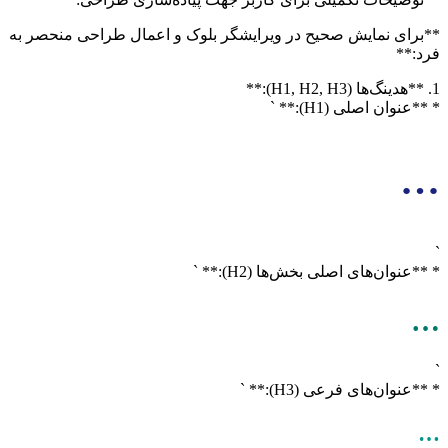
**برای نمایش صحیح در ویرایشگر بلوک و اعمال طراحی منحصر به
فرد:**
1. **هدینگ‌ها (H1, H2, H3):**
* **عنوان اصلی (H1):** `
…
`
* **عنوان‌های اصلی بخش‌ها (H2):** `
…
`
* **عنوان‌های فرعی (H3):** `
…