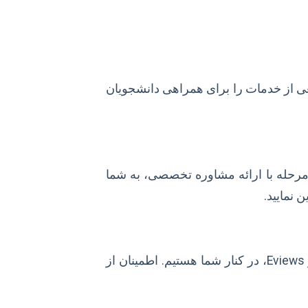
عی از خدمات را برای همراهی دانشجویان
 مرحله با ارائه مشاوره تخصصی، به شما
 نمایید.
از طراحی ابزارهای جمع‌آوری داده تا آموزش و اجرای تحلیل‌های آماری با نرم‌افزارهایی چون SPSS، Amos، R، Python و Eviews، در کنار شما هستیم. اطمینان از