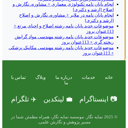
انجام پایان نامه تکنولوژی معماری + مشاوره، نگارش و
اصلاح [ارشد و دکتری]
انجام پایان نامه در ملایر + مشاوره، نگارش و اصلاح
[ارشد و دکتری]
موضوعات جدید پایان نامه رشته اصلاح و احیای مرتع +
113عنوان بروز
موضوعات جدید پایان نامه رشته مهندسی مواد گرایش
ریخته گری + 113عنوان بروز
موضوعات جدید پایان نامه رشته مهندسی مکانیک پزشکی
+ 113عنوان بروز
خانه
خدمات
درباره ما
وبلاگ
تماس با
ما
📷 اینستاگرام
💼 لینکدین
✈️ تلگرام
© 2025 نمایه نگار. موسسه نمایه نگار، همراه مطمئن شما در
مسیر پژوهش و نگارش علمی.