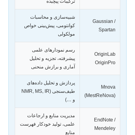
ترکیبات پیچیده
شبیه‌سازی و محاسبات
Gaussian /
کوانتومی، پیش‌بینی خواص
Spartan
مولکولی
رسم نمودارهای علمی
OriginLab
پیشرفته، تجزیه و تحلیل
OriginPro
آماری و برازش منحنی
پردازش و تحلیل داده‌های
Mnova
طیف‌سنجی (NMR, MS, IR
(MestReNova)
و …)
مدیریت منابع و ارجاعات
EndNote /
علمی، تولید خودکار فهرست
Mendeley
منابع