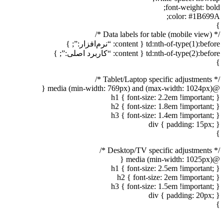
font-weight: bold;
color: #1B699A;
}
/* Data labels for table (mobile view) */
td:nth-of-type(1):before { content: “نرم‌افزار:”; }
td:nth-of-type(2):before { content: “کاربرد اصلی:”; }
}
/* Tablet/Laptop specific adjustments */
@media (min-width: 769px) and (max-width: 1024px) {
h1 { font-size: 2.2em !important; }
h2 { font-size: 1.8em !important; }
h3 { font-size: 1.4em !important; }
div { padding: 15px; }
}
/* Desktop/TV specific adjustments */
@media (min-width: 1025px) {
h1 { font-size: 2.5em !important; }
h2 { font-size: 2em !important; }
h3 { font-size: 1.5em !important; }
div { padding: 20px; }
}