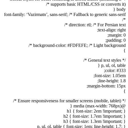
supports basic HTML/CSS or converts it) */
body {
font-family: ‘Vazirmatn’, sans-serif; /* Fallback to generic sans-serif
*/
direction: rtl; /* For Persian text */
text-align: right;
margin: 0;
padding: 0;
background-color: #FDFEFE; /* Light background */
}
/* General text styles */
p, ul, ol, table {
color: #333;
font-size: 1.05em;
line-height: 1.8;
margin-bottom: 15px;
}
/* Ensure responsiveness for smaller screens (mobile, tablet) */
@media (max-width: 768px) {
h1 { font-size: 2em !important; }
h2 { font-size: 1.7em !important; }
h3 { font-size: 1.3em !important; }
p, ul, ol, table { font-size: 1em; line-height: 1.7; }