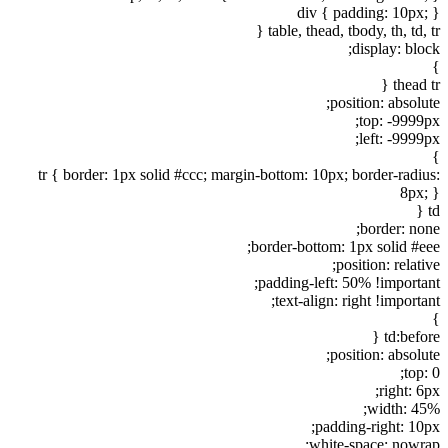
div { padding: 10px; }
table, thead, tbody, th, td, tr {
display: block;
}
thead tr {
position: absolute;
top: -9999px;
left: -9999px;
}
tr { border: 1px solid #ccc; margin-bottom: 10px; border-radius:
8px; }
td {
border: none;
border-bottom: 1px solid #eee;
position: relative;
padding-left: 50% !important;
text-align: right !important;
}
td:before {
position: absolute;
top: 0;
right: 6px;
width: 45%;
padding-right: 10px;
white-space: nowrap;