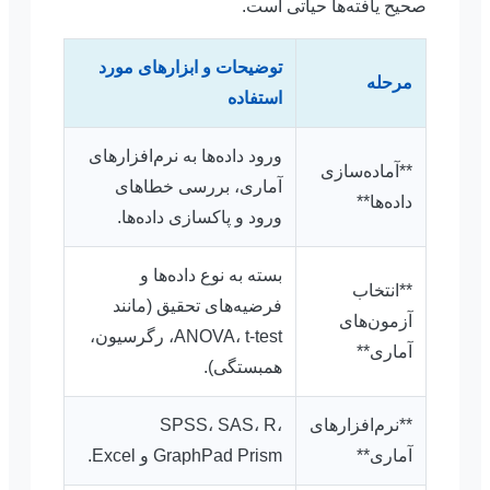
صحیح یافته‌ها حیاتی است.
توضیحات و ابزارهای مورد
مرحله
استفاده
ورود داده‌ها به نرم‌افزارهای
**آماده‌سازی
آماری، بررسی خطاهای
داده‌ها**
ورود و پاکسازی داده‌ها.
بسته به نوع داده‌ها و
**انتخاب
فرضیه‌های تحقیق (مانند
آزمون‌های
ANOVA، t-test، رگرسیون،
آماری**
همبستگی).
**نرم‌افزارهای
SPSS، SAS، R،
آماری**
GraphPad Prism و Excel.