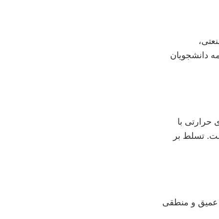
نعتی،
مه دانشجویان
 حرارتی با
Aspen HYSYS, Aspen Plus, MATLAB, ANSYS Flu و… است. تسلط بر
ی عمیق و منطقی