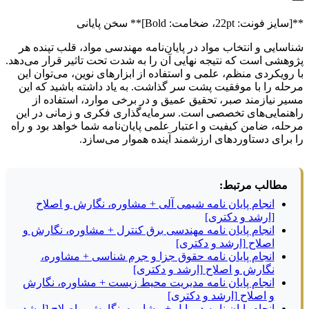
**[سایز فونت: 22pt، ضخامت: Bold]** سخن پایانی
شناسایی و انتخاب مواد در پایان‌نامه مهندسی مواد، قلب تپنده هر
پژوهشی است که نتیجه نهایی آن را به شدت تحت تاثیر قرار می‌دهد.
با رویکردی منظم، علمی و استفاده از ابزارهای نوین، می‌توان این
مرحله را با موفقیت پشت سر گذاشت. به یاد داشته باشید که این
مسیر نیازمند صبر، تحقیق عمیق و در برخی موارد، استفاده از
راهنمایی‌های تخصصی است. سرمایه‌گذاری فکری و زمانی در این
مرحله، ضامن کیفیت و اعتبار علمی پایان‌نامه شما خواهد بود و راه
را برای دستاوردهای ارزشمند آینده هموار می‌سازد.
مطالب مرتبط:
انجام پایان نامه شیمی آلی + مشاوره، نگارش و اصلاح
[ارشد و دکتری]
انجام پایان نامه مهندسی برق کنترل + مشاوره، نگارش و
اصلاح [ارشد و دکتری]
انجام پایان نامه حقوق جزا و جرم شناسی + مشاوره،
نگارش و اصلاح [ارشد و دکتری]
انجام پایان نامه مدیریت محیط زیست + مشاوره، نگارش
و اصلاح [ارشد و دکتری]
انجام پایان نامه در بابل + مشاوره، نگارش و اصلاح [ارشد