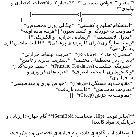
**معیار ۳: خواص شیمیایی** | **معیار ۴: ملاحظات اقتصادی و
تولیدی** |
| :—————————— | :—————————- | :
——————————– | :———————————- |
| *استحکام تسلیم و کششی* | *چگالی (وزن مخصوص)* |
*مقاومت به خوردگی و اکسیداسیون* | *هزینه ماده اولیه* |
| *مدول الاستیسیته* | *رسانایی حرارتی و الکتریکی* |
*زیست‌سازگاری (برای کاربردهای پزشکی)* | *قابلیت ماشین‌کاری
و شکل‌دهی* |
| *سختی (Rockwell, Vickers)* | *ضریب انبساط حرارتی* |
*پایداری در محیط‌های مختلف* | *دسترسی‌پذیری و تامین* |
| *چقرمگی شکست (Fracture Toughness)* | *نقطه ذوب/گداز* |
*واکنش‌پذیری با محیط اطراف* | *هزینه‌های فرآوری و
پس‌فرآوری* |
| *مقاومت به خستگی (Fatigue)* | *خواص نوری و مغناطیسی* |
*مقاومت به سایش* | *قابلیت بازیافت* |
| *مقاومت به خزش (Creep)* | | | |
—
**[سایز فونت: 18pt، ضخامت: SemiBold]** گام چهارم: ارزیابی و
غربالگری مواد کاندیدا
با استفاده از پایگاه‌های داده، نرم‌افزارهای تخصصی و دانش خود،