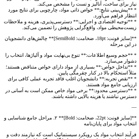
نیاز برای ساخت، آنالیز و تست را مشخص می‌کند.
* **پیش‌بینی نتایج:** خواص ذاتی مواد، چارچوبی برای نتایج مورد
انتظار فراهم می‌آورد.
* **توجیه اقتصادی و اجرایی:** دسترسی‌پذیری، هزینه و ملاحظات
زیست‌محیطی مواد، واقع‌گرایی پژوهش را تضمین می‌کند.
**[سایز فونت: 18pt، ضخامت: SemiBold]** چالش‌های دانشجویان
در این مرحله
* **حجم وسیع اطلاعات:** تنوع بی‌نهایت مواد و آلیاژها، انتخاب را
دشوار می‌سازد.
* **تداخل خواص:** بسیاری از مواد دارای خواص متناقض هستند؛
مثلاً استحکام بالا در کنار چقرمگی پایین.
* **نقص تجربه:** دانشجویان اغلب فاقد تجربه عملی کافی برای
ارزیابی جامع مواد هستند.
* **دسترسی محدود:** برخی مواد خاص ممکن است به آسانی در
دسترس نباشند یا هزینه بالایی داشته باشند.
—
**[سایز فونت: 22pt، ضخامت: Bold]** ۲. مراحل جامع شناسایی و
انتخاب مواد برای پایان‌نامه
فرآیند انتخاب مواد یک رویکرد سیستماتیک است که نیازمند دقت و