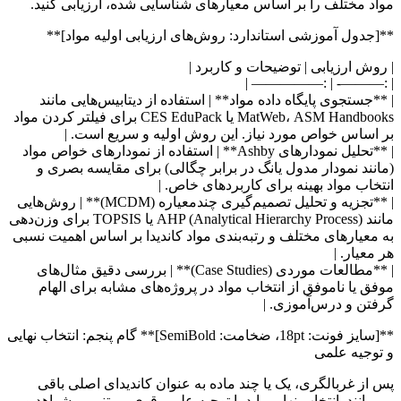
مواد مختلف را بر اساس معیارهای شناسایی شده، ارزیابی کنید.
**[جدول آموزشی استاندارد: روش‌های ارزیابی اولیه مواد]**
| روش ارزیابی | توضیحات و کاربرد |
| :———- | :————— |
| **جستجوی پایگاه داده مواد** | استفاده از دیتابیس‌هایی مانند
MatWeb، ASM Handbooks یا CES EduPack برای فیلتر کردن مواد
بر اساس خواص مورد نیاز. این روش اولیه و سریع است. |
| **تحلیل نمودارهای Ashby** | استفاده از نمودارهای خواص مواد
(مانند نمودار مدول یانگ در برابر چگالی) برای مقایسه بصری و
انتخاب مواد بهینه برای کاربردهای خاص. |
| **تجزیه و تحلیل تصمیم‌گیری چندمعیاره (MCDM)** | روش‌هایی
مانند AHP (Analytical Hierarchy Process) یا TOPSIS برای وزن‌دهی
به معیارهای مختلف و رتبه‌بندی مواد کاندیدا بر اساس اهمیت نسبی
هر معیار. |
| **مطالعات موردی (Case Studies)** | بررسی دقیق مثال‌های
موفق یا ناموفق از انتخاب مواد در پروژه‌های مشابه برای الهام
گرفتن و درس‌آموزی. |
**[سایز فونت: 18pt، ضخامت: SemiBold]** گام پنجم: انتخاب نهایی
و توجیه علمی
پس از غربالگری، یک یا چند ماده به عنوان کاندیدای اصلی باقی
می‌مانند. انتخاب نهایی باید با توجیه علمی قوی، مبتنی بر شواهد و