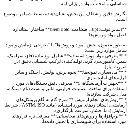
شناسایی و انتخاب مواد در پایان‌نامه
نگارش دقیق و شفاف این بخش، نشان‌دهنده تسلط شما بر موضوع
است.
**[سایز فونت: 18pt، ضخامت: SemiBold]** ساختار استاندارد
فصل مواد و روش‌ها
به طور معمول، بخش “مواد و روش‌ها” یا “طراحی آزمایش و مواد”
شامل موارد زیر است:
* **معرفی مواد مورد استفاده:** شامل نوع ماده (فلز، سرامیک،
پلیمر، کامپوزیت)، گرید، تولیدکننده، ترکیب شیمیایی دقیق (در
صورت نیاز).
* **آماده‌سازی نمونه‌ها:** نحوه برش، پولیش، اچینگ و سایر
فرآیندهای آماده‌سازی.
* **تجهیزات آزمایشگاهی:** معرفی دقیق دستگاه‌های مورد
استفاده برای ساخت، عملیات حرارتی، آنالیز و تست (نام دستگاه،
مدل، شرکت سازنده).
* **روش‌های انجام آزمایش:** شرح گام به گام پروتکل‌های
آزمایشی، استانداردهای مورد استفاده (مانند ASTM، ISO)، شرایط
آزمایش (دما، فشار، سرعت بارگذاری).
* **نرم‌افزارها و روش‌های محاسباتی:** معرفی نرم‌افزارهای
مورد استفاده برای شبیه‌سازی یا تحلیل داده‌ها.