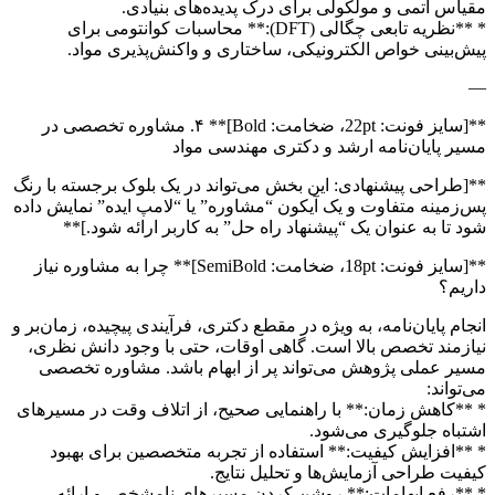
مقیاس اتمی و مولکولی برای درک پدیده‌های بنیادی.
* **نظریه تابعی چگالی (DFT):** محاسبات کوانتومی برای
پیش‌بینی خواص الکترونیکی، ساختاری و واکنش‌پذیری مواد.
—
**[سایز فونت: 22pt، ضخامت: Bold]** ۴. مشاوره تخصصی در
مسیر پایان‌نامه ارشد و دکتری مهندسی مواد
**[طراحی پیشنهادی: این بخش می‌تواند در یک بلوک برجسته با رنگ
پس‌زمینه متفاوت و یک آیکون “مشاوره” یا “لامپ ایده” نمایش داده
شود تا به عنوان یک “پیشنهاد راه حل” به کاربر ارائه شود.]**
**[سایز فونت: 18pt، ضخامت: SemiBold]** چرا به مشاوره نیاز
داریم؟
انجام پایان‌نامه، به ویژه در مقطع دکتری، فرآیندی پیچیده، زمان‌بر و
نیازمند تخصص بالا است. گاهی اوقات، حتی با وجود دانش نظری،
مسیر عملی پژوهش می‌تواند پر از ابهام باشد. مشاوره تخصصی
می‌تواند:
* **کاهش زمان:** با راهنمایی صحیح، از اتلاف وقت در مسیرهای
اشتباه جلوگیری می‌شود.
* **افزایش کیفیت:** استفاده از تجربه متخصصین برای بهبود
کیفیت طراحی آزمایش‌ها و تحلیل نتایج.
* **رفع ابهامات:** روشن کردن مسیرهای نامشخص و ارائه