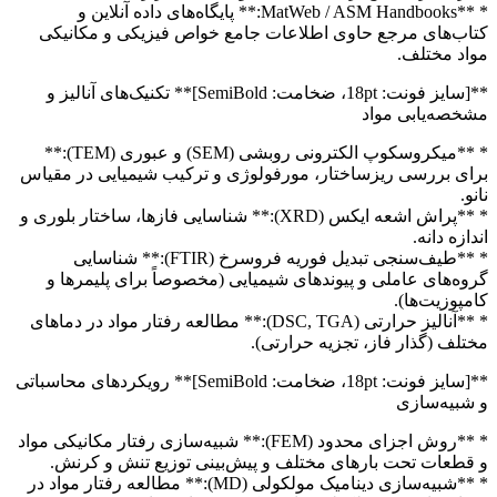
* **MatWeb / ASM Handbooks:** پایگاه‌های داده آنلاین و
کتاب‌های مرجع حاوی اطلاعات جامع خواص فیزیکی و مکانیکی
مواد مختلف.
**[سایز فونت: 18pt، ضخامت: SemiBold]** تکنیک‌های آنالیز و
مشخصه‌یابی مواد
* **میکروسکوپ الکترونی روبشی (SEM) و عبوری (TEM):**
برای بررسی ریزساختار، مورفولوژی و ترکیب شیمیایی در مقیاس
نانو.
* **پراش اشعه ایکس (XRD):** شناسایی فازها، ساختار بلوری و
اندازه دانه.
* **طیف‌سنجی تبدیل فوریه فروسرخ (FTIR):** شناسایی
گروه‌های عاملی و پیوندهای شیمیایی (مخصوصاً برای پلیمرها و
کامپوزیت‌ها).
* **آنالیز حرارتی (DSC, TGA):** مطالعه رفتار مواد در دماهای
مختلف (گذار فاز، تجزیه حرارتی).
**[سایز فونت: 18pt، ضخامت: SemiBold]** رویکردهای محاسباتی
و شبیه‌سازی
* **روش اجزای محدود (FEM):** شبیه‌سازی رفتار مکانیکی مواد
و قطعات تحت بارهای مختلف و پیش‌بینی توزیع تنش و کرنش.
* **شبیه‌سازی دینامیک مولکولی (MD):** مطالعه رفتار مواد در