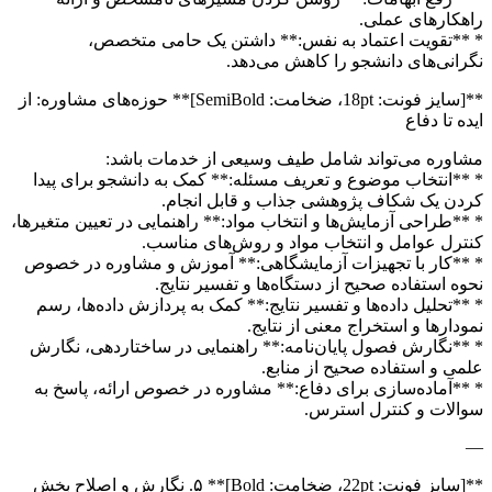
راهکارهای عملی.
* **تقویت اعتماد به نفس:** داشتن یک حامی متخصص،
نگرانی‌های دانشجو را کاهش می‌دهد.
**[سایز فونت: 18pt، ضخامت: SemiBold]** حوزه‌های مشاوره: از
ایده تا دفاع
مشاوره می‌تواند شامل طیف وسیعی از خدمات باشد:
* **انتخاب موضوع و تعریف مسئله:** کمک به دانشجو برای پیدا
کردن یک شکاف پژوهشی جذاب و قابل انجام.
* **طراحی آزمایش‌ها و انتخاب مواد:** راهنمایی در تعیین متغیرها،
کنترل عوامل و انتخاب مواد و روش‌های مناسب.
* **کار با تجهیزات آزمایشگاهی:** آموزش و مشاوره در خصوص
نحوه استفاده صحیح از دستگاه‌ها و تفسیر نتایج.
* **تحلیل داده‌ها و تفسیر نتایج:** کمک به پردازش داده‌ها، رسم
نمودارها و استخراج معنی از نتایج.
* **نگارش فصول پایان‌نامه:** راهنمایی در ساختاردهی، نگارش
علمی و استفاده صحیح از منابع.
* **آماده‌سازی برای دفاع:** مشاوره در خصوص ارائه، پاسخ به
سوالات و کنترل استرس.
—
**[سایز فونت: 22pt، ضخامت: Bold]** ۵. نگارش و اصلاح بخش