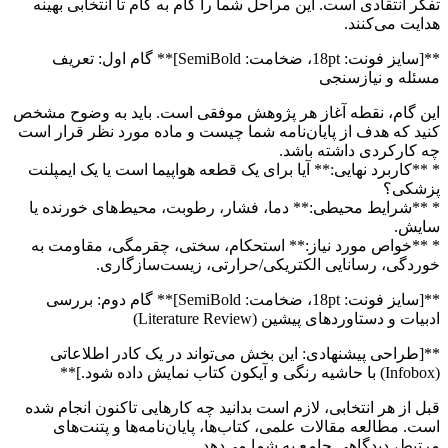
تفکر انتقادی است. این مراحل شما را گام به گام تا انتخابی بهینه
هدایت می‌کنند.
**[سایز فونت: 18pt، ضخامت: SemiBold]** گام اول: تعریف
مسئله و نیازسنجی
این گام، نقطه آغاز هر پژوهش موفقی است. باید به وضوح مشخص
کنید که هدف از پایان‌نامه شما چیست و ماده مورد نظر قرار است
چه کارکردی داشته باشد.
* **کاربرد نهایی:** آیا برای یک قطعه هواپیما است یا یک ایمپلنت
پزشکی؟
* **شرایط محیطی:** دما، فشار، رطوبت، محیط‌های خورنده یا
سایش.
* **خواص مورد نیاز:** استحکام، سختی، چقرمگی، مقاومت به
خوردگی، رسانایی الکتریکی/حرارتی، زیست‌سازگاری.
**[سایز فونت: 18pt، ضخامت: SemiBold]** گام دوم: بررسی
ادبیات و دستاوردهای پیشین (Literature Review)
**[طراحی پیشنهادی: این بخش می‌تواند در یک کادر اطلاعاتی
(Infobox) با حاشیه رنگی و آیکون کتاب نمایش داده شود.]**
قبل از هر انتخابی، لازم است بدانید چه کارهایی تاکنون انجام شده
است. مطالعه مقالات علمی، کتاب‌ها، پایان‌نامه‌ها و پتنت‌های
مرتبط، دیدگاهی جامع به شما می‌دهد.