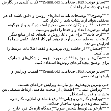
**[سایز فونت: 18pt، ضخامت: SemiBold]** نکات کلیدی در نگارش
(وضوح، دقت، ارجاعات)
* **وضوح:** توضیحات باید به اندازه‌ای روشن و دقیق باشند که هر
محققی بتواند آزمایشات شما را تکرار کند.
* **دقت:** از واژگان تخصصی صحیح استفاده کنید و از هرگونه
ابهام بپرهیزید. اعداد و واحدها را دقیق بنویسید.
* **ارجاعات:** برای هر ادعا، روش یا داده‌ای که از منابع دیگر
گرفته‌اید، به طور صحیح ارجاع دهید. این کار اعتبار علمی شما را
افزایش می‌دهد.
* **اختصار:** از حاشیه‌روی بپرهیزید و فقط اطلاعات مرتبط را
بیان کنید.
* **شکل‌ها و نمودارها:** در صورت لزوم، از شکل‌های شماتیک
برای توضیح پیچیدگی‌های روش‌ها استفاده کنید.
**[سایز فونت: 18pt، ضخامت: SemiBold]** اهمیت ویرایش و
بازخوانی تخصصی
حتی بهترین پژوهش‌ها نیز نیازمند ویرایش حرفه‌ای هستند.
* **ویرایش علمی:** اطمینان از صحت مفاهیم، ارتباط منطقی بین
بخش‌ها و قدرت استدلال.
* **ویرایش نگارشی و زبانی:** رفع غلط‌های املایی، نگارشی،
علائم سجاوندی و بهبود ساختار جملات.
* **بازخوانی توسط شخص سوم:** دیدگاه تازه یک فرد خارج از