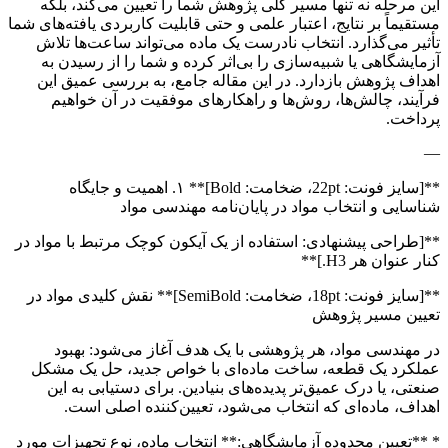
این مرحله نه تنها مسیر کلی پژوهش شما را تعیین می‌کند، بلکه
مستقیماً بر نتایج، اعتبار علمی و حتی قابلیت کاربردی یافته‌های شما
تأثیر می‌گذارد. انتخاب نادرست یک ماده می‌تواند ساعت‌ها تلاش
آزمایشگاهی یا شبیه‌سازی را بی‌اثر کرده و شما را از رسیدن به
اهداف پژوهش بازدارد. در این مقاله جامع، به بررسی عمیق این
فرآیند، چالش‌ها، روش‌ها و راهکارهای موفقیت در آن خواهیم
پرداخت.
—
**[سایز فونت: 22pt، ضخامت: Bold]** ۱. اهمیت و جایگاه
شناسایی و انتخاب مواد در پایان‌نامه مهندسی مواد
**[طراحی پیشنهادی: استفاده از یک آیکون کوچک مرتبط با مواد در
کنار عنوان هر H3.]**
**[سایز فونت: 18pt، ضخامت: SemiBold]** نقش کلیدی مواد در
تعیین مسیر پژوهش
در مهندسی مواد، هر پژوهشی با یک هدف آغاز می‌شود: بهبود
عملکرد یک قطعه، ساخت ماده‌ای با خواص جدید، حل یک مشکل
صنعتی، یا درک عمیق‌تر پدیده‌های بنیادین. برای دستیابی به این
اهداف، ماده‌ای که انتخاب می‌شود، تعیین‌کننده اصلی است.
* **تعیین محدوده آزمایشگاهی:** انتخاب ماده، نوع تجهیزات مورد