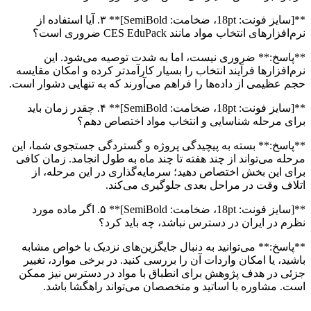
**[سایز فونت: 18pt، ضخامت: SemiBold]** ۳. آیا استفاده از
نرم‌افزارهای انتخاب مواد مانند CES EduPack ضروری است؟
**پاسخ:** ضروری نیست، اما به شدت توصیه می‌شود. این
نرم‌افزارها فرآیند انتخاب را بسیار کارآمدتر کرده و امکان مقایسه
حجم عظیمی از داده‌ها را فراهم می‌آورند که به تنهایی دشوار است.
**[سایز فونت: 18pt، ضخامت: SemiBold]** ۴. چقدر زمان باید
برای مرحله شناسایی و انتخاب مواد اختصاص دهم؟
**پاسخ:** بسته به پیچیدگی پروژه و گستردگی جستجوی شما، این
مرحله می‌تواند از چند هفته تا چند ماه به طول انجامد. زمان کافی
برای این بخش اختصاص دهید؛ سرمایه‌گذاری در این مرحله، از
اتلاف وقت در مراحل بعدی جلوگیری می‌کند.
**[سایز فونت: 18pt، ضخامت: SemiBold]** ۵. اگر ماده مورد
نظرم در ایران در دسترس نباشد، چه باید کرد؟
**پاسخ:** می‌توانید به دنبال جایگزین‌های نزدیک با خواص مشابه
باشید، یا امکان واردات آن را بررسی کنید. در برخی موارد، تغییر
جزئی در هدف پژوهش برای انطباق با مواد در دسترس نیز ممکن
است. مشاوره با اساتید و متخصصان می‌تواند راهگشا باشد.
—