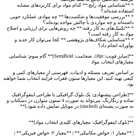
* **شناسایی مواد رایج:** کدام مواد برای کاربردهای مشابه
استفاده شده‌اند؟
* **بررسی موفقیت‌ها و شکست‌ها:** چه موادی عملکرد خوبی
داشته‌اند و چه مواردی با چالش مواجه بوده‌اند؟
* **تکنیک‌های به کار رفته:** چه روش‌هایی برای ارزیابی و اصلاح
مواد به کار رفته است؟
* **شناسایی شکاف‌های پژوهشی:** کجا می‌توان کار جدید و
نوآورانه انجام داد؟
**[سایز فونت: 18pt، ضخامت: SemiBold]** گام سوم: شناسایی
معیارهای انتخاب مواد
بر اساس تعریف مسئله و ادبیات، فهرستی از معیارهای کمی و
کیفی تهیه کنید. این معیارها ستون فقرات فرآیند انتخاب شما خواهند
بود.
**[طراحی پیشنهادی: یک بلوک گرافیکی با طراحی اینفوگرافیک
ساده و رنگارنگ. می‌تواند به صورت 4 ستون متوازن در دسکتاپ و
به صورت پشته‌ای (stacked) در موبایل نمایش داده شود.]**
—
**[بلوک اینفوگرافیک: معیارهای کلیدی انتخاب مواد]**
| **معیار ۱: خواص مکانیکی** | **معیار ۲: خواص فیزیکی** |