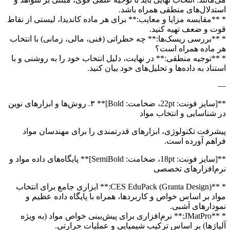
استدلال‌های منطقی همراه باشد.
* **مقایسه مزایا و معایب:** برای هر ماده کاندیدا، لیستی از نقاط
قوت و ضعف تهیه کنید.
* **بررسی ریسک‌ها:** چه خطراتی (فنی، مالی، زمانی) با انتخاب
هر ماده همراه است؟
* **توجیه منطقی:** در نهایت، دلیل انتخاب خود را به روشنی و با
استناد به داده‌ها و تحلیل‌های خود بیان کنید.
—
**[سایز فونت: 22pt، ضخامت: Bold]** ۳. روش‌ها و ابزارهای نوین
در شناسایی و انتخاب مواد
پیشرفت تکنولوژی، ابزارهای قدرتمندی را برای مهندسان مواد
فراهم آورده است.
**[سایز فونت: 18pt، ضخامت: SemiBold]** پایگاه‌های داده مواد و
نرم‌افزارهای تخصصی
* **CES EduPack (Granta Design):** ابزاری جامع برای انتخاب
مواد بر اساس خواص و کاربردها، همراه با پایگاه داده عظیم و
نمودارهای اَشبی.
* **JMatPro:** نرم‌افزاری برای پیش‌بینی خواص مواد (به ویژه
آلیاژها) بر اساس ترکیب شیمیایی و عملیات حرارتی.