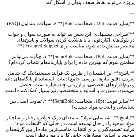
پروژه می‌تواند نقاط ضعف پنهان را آشکار کند.
—
**[سایز فونت: 22pt، ضخامت: Bold]** ۶. سوالات متداول (FAQ)
**[طراحی پیشنهادی: این بخش می‌تواند به صورت سوال و جواب
در بلوک‌های آکاردئونی یا با هایلایت کردن سوالات و پاسخ‌های
مختصر نمایش داده شود، مناسب برای Featured Snippet.]**
**[سایز فونت: 18pt، ضخامت: SemiBold]** ۱. چگونه می‌توانم
مطمئن شوم که بهترین ماده را برای پایان‌نامه‌ام انتخاب کرده‌ام؟
**پاسخ:** این اطمینان از طریق یک فرآیند سیستماتیک که شامل
تعریف دقیق نیازها، بررسی جامع ادبیات، استفاده از پایگاه‌های داده
و نرم‌افزارهای تخصصی، و ارزیابی چندمعیاره است، حاصل
می‌شود. مشورت با اساتید و متخصصین نیز بسیار کمک‌کننده است.
**[سایز فونت: 18pt، ضخامت: SemiBold]** ۲. تفاوت اصلی بین
شناسایی و انتخاب مواد چیست؟
**پاسخ:** “شناسایی مواد” به معنای درک خواص، رفتار و ساختار
مواد موجود یا در حال توسعه است. در حالی که “انتخاب مواد”
فرآیند تصمیم‌گیری برای انتخاب مناسب‌ترین ماده از بین گزینه‌های
موجود بر اساس معیارهای خاص کاربرد مورد نظر است.