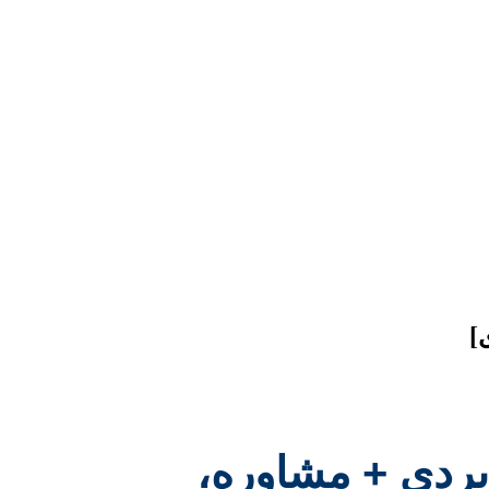
]
بردی + مشاوره،