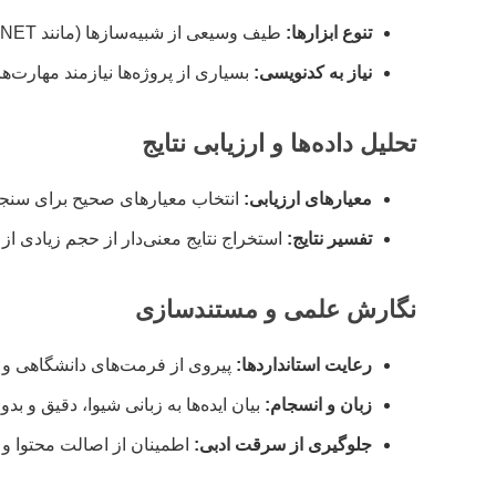
تنوع ابزارها:
طیف وسیعی از شبیه‌سازها (مانند NS-2، NS-3، OPNET) و محیط‌های پیاده‌سازی (پایتون، متلب) وجود دارد که هر یک پیچیدگی‌های خاص خود را دارند.
نیاز به کدنویسی:
بسیاری از پروژه‌ها نیازمند مهارت‌ها
تحلیل داده‌ها و ارزیابی نتایج
معیارهای ارزیابی:
انتخاب معیارهای صحیح برای سنجش 
تفسیر نتایج:
استخراج نتایج معنی‌دار از حجم زیادی از 
نگارش علمی و مستندسازی
رعایت استانداردها:
پیروی از فرمت‌های دانشگاهی و استاندارده
زبان و انسجام:
بیان ایده‌ها به زبانی شیوا، دقیق و ب
جلوگیری از سرقت ادبی:
اطمینان از اصالت محتوا و ا