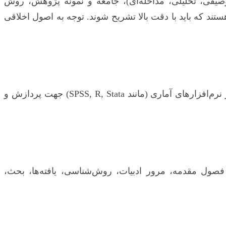
صیفی، تحلیلی، مداخله‌ای)، جامعه و نمونه پژوهش، روش
تند که باید با دقت بالا تشریح شوند. توجه به اصول اخلاقی
پس از جمع‌آوری داده‌ها، نوبت به تحلیل آن‌ها می‌رسد. انتخاب روش‌های آماری مناسب (توصیفی، استنباطی) و استفاده از نرم‌افزارهای آماری (مانند SPSS, R, Stata) جهت پردازش و
ل فصول مقدمه، مرور ادبیات، روش‌شناسی، یافته‌ها، بحث،