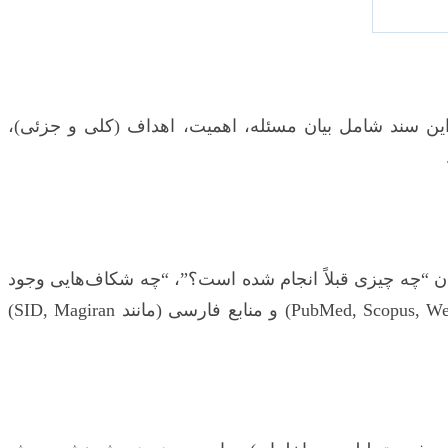
 سند شامل بیان مسئله، اهمیت، اهداف (کلی و جزئی)،
دن “چه چیزی قبلاً انجام شده است؟”، “چه شکاف‌هایی وجود
دارد؟” و “پژوهش شما چگونه به این شکاف‌ها پاسخ می‌دهد؟” استفاده از پایگاه‌های اطلاعاتی معتبر (مانند PubMed, Scopus, Web of Science) و منابع فارسی (مانند SID, Magiran)