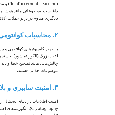
یادگیری مقاوم در برابر حملات (Adversarial Robustness) از اهمیت ویژه‌ای برخوردارند.
۲. محاسبات کوانتومی و الگوریتم‌های مرتبط
با ظهور کامپیوترهای کوانتومی و پ
اعداد بزرگ (الگوریتم شور)، جستجو 
چالش‌هایی مانند تصحیح خطا و پایدار
موضوعات جذابی هستند.
۳. امنیت سایبری و بلاکچین (رمزنگاری الگوریتمی)