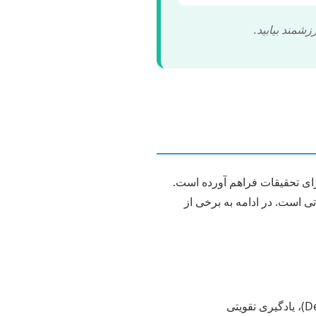
شمند بیابید.
رای تحقیقات فراهم آورده است.
ی است. در ادامه به برخی از
این حوزه همچنان یکی از پویاترین زمینه‌هاست. تمرکز بر روی الگوریتم‌های یادگیری عمیق (Deep Learning)، یادگیری تقویتی