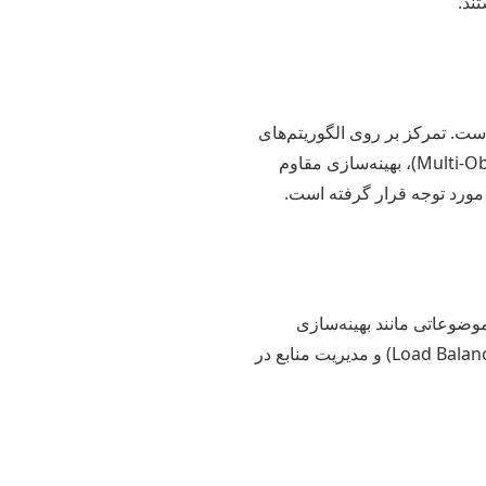
است. تمرکز بر روی الگوریتم‌های
فراابتکاری جدید (مانند الگوریتم‌های الهام‌گرفته از طبیعت)، بهینه‌سازی چندهدفه (Multi-Objective Optimization)، بهینه‌سازی مقاوم
 موضوعاتی مانند بهینه‌سازی
الگوریتم‌ها برای معماری‌های موازی (GPU, FPGA)، زمان‌بندی وظایف در محیط‌های ابری، تعادل بار (Load Balancing) و مدیریت منابع در