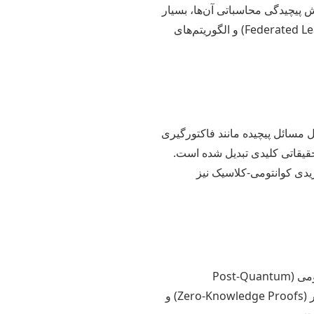
 کنار بهینه‌سازی عملکرد و کاهش پیچیدگی محاسباتی آن‌ها، بسیار
داغ است. موضوعاتی مانند هوش مصنوعی قابل توضیح (Explainable AI – XAI)، یادگیری فدرال (Federated Learning) و الگوریتم‌های
 مسائل پیچیده مانند فاکتورگیری
حقیقاتی کلیدی تبدیل شده است.
ریدی کوانتومی-کلاسیک نیز
امنیت اطلاعات در دنیای دیجیتال از اهمیت بالایی برخوردار است. توسعه الگوریتم‌های رمزنگاری پساکوانتومی (Post-Quantum
Cryptography)، الگوریتم‌های اجماع در بلاکچین (Consensus Algorithms)، روش‌های اثبات دانش صفر (Zero-Knowledge Proofs) و