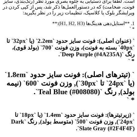
است. لطفاً برای دستیابی به جلوه بصری مورد نظر (رنگ‌بندی، سایز
فونت، ضخامت) که در دستورالعمل‌ها ذکر شد، پس از کپی کردن در
ویرایشگر بلوک یا کلاسیک، تنظیمات زیر را در نظر بگیرید:
1. **استایل‌دهی هدینگ‌ها (H1, H2, H3):**
* `
` (عنوان اصلی): فونت سایز حدود `2.2em` (یا `32px` تا
`40px` بسته به فونت)، وزن فونت `700` (بولد قوی)،
رنگ `Deep Purple (#4A235A)`.
* `
` (تیترهای اصلی): فونت سایز حدود `1.8em`
(یا `24px` تا `30px`), وزن فونت `600` (نیمه
بولد), رنگ `Teal Blue (#008080)`.
* `
` (زیرتیترها): فونت سایز حدود `1.4em` (یا `18px` تا
`24px`), وزن فونت `500` (متوسط بولد), رنگ `Dark
Slate Gray (#2F4F4F)`.