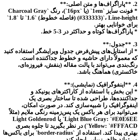
2. **پاراگراف‌ها و متن اصلی:**
* فونت سایز `1em` (یا `16px`)، رنگ `Charcoal Gray
(#333333)`، Line-height (فاصله خطوط) `1.6` تا `1.8`
برای خوانایی بهتر.
* پاراگراف‌ها کوتاه و حداکثر در 3-5 خط.
3. **جدول:**
* از استایل‌های پیش‌فرض جدول ویرایشگر استفاده کنید
که معمولاً دارای حاشیه و خطوط جداکننده است.
رنگ‌بندی می‌تواند با پالت مقاله (بنفش، فیروزه‌ای،
خاکستری) هماهنگ باشد.
4. **اینفوگرافیک (نمایشی):**
* این بخش با استفاده از کاراکترهای یونیکد و
جداکننده‌ها، طراحی شده تا ساختار بصری یک
اینفوگرافیک را شبیه‌سازی کند. در صورت امکان،
می‌توانید برای هر باکس یک پس‌زمینه رنگی ملایم (مثلاً
Light Blue Gray: `#E0E6EE` یا Light Goldenrod
Yellow: `#FFFACD`) در نظر بگیرید تا جلوه بصری
بهتری پیدا کند. استفاده از `border-radius` برای باکس‌ها
می‌تواند ظاهر زیبایی ایجاد کند.