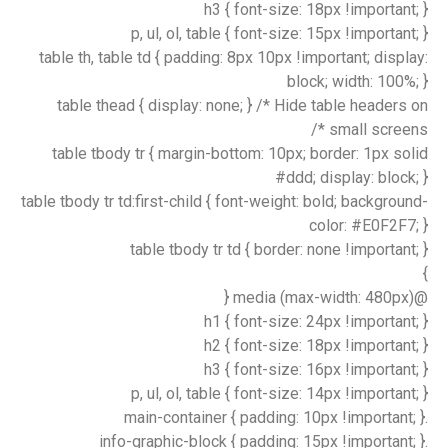
h3 { font-size: 18px !important; }
p, ul, ol, table { font-size: 15px !important; }
table th, table td { padding: 8px 10px !important; display:
block; width: 100%; }
table thead { display: none; } /* Hide table headers on
small screens */
table tbody tr { margin-bottom: 10px; border: 1px solid
#ddd; display: block; }
table tbody tr td:first-child { font-weight: bold; background-
color: #E0F2F7; }
table tbody tr td { border: none !important; }
}
@media (max-width: 480px) {
h1 { font-size: 24px !important; }
h2 { font-size: 18px !important; }
h3 { font-size: 16px !important; }
p, ul, ol, table { font-size: 14px !important; }
.main-container { padding: 10px !important; }
.info-graphic-block { padding: 15px !important; }