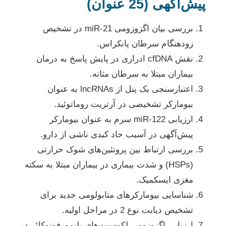
پیش‌آگهی (25 عنوان)
بررسی بیان اگزوزومی miR-21 در تشخیص
زودهنگام سرطان پانکراس.
نقش cfDNA ادراری در پایش پاسخ به درمان
بیماران مبتلا به سرطان مثانه.
اعتبارسنجی یک پنل از lncRNAs به عنوان
بیومارکر تشخیصی در آرتریت روماتوئید.
ارزیابی miR-122 سرم به عنوان بیومارکر
پیش‌آگهی در آسیب حاد کبدی ناشی از دارو.
بررسی ارتباط بین پروتئین‌های شوک حرارتی
(HSPs) و شدت بیماری در بیماران مبتلا به سکته
مغزی ایسکمیک.
شناسایی بیومارکرهای متابولومی جدید برای
تشخیص دیابت نوع 2 در مراحل اولیه.
ارزیابی اگزوزومی لکوسیت‌های پلیمورفونوکلئر در