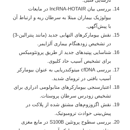
نارسایی قلبی.
بررسی بیان lncRNA-HOTAIR در مایعات
بیولوژیک بیماران مبتلا به سرطان ریه و ارتباط آن
با پیش‌آگهی.
نقش بیومارکرهای التهابی جدید (مانند پنترالین-3)
در تشخیص زودهنگام بیماری آلزایمر.
شناسایی پپتیدهای جدید از طریق پروتئومیکس
برای تشخیص آسیب حاد کلیوی.
بررسی cfDNA میتوکندریایی به عنوان بیومارکر
آسیب بافتی در ترومای شدید.
اعتبارسنجی بیومارکرهای متابولومی ادراری برای
تشخیص زودرس سرطان پروستات.
نقش اگزوزوم‌های مشتق شده از پلاکت در
پیش‌بینی حوادث ترومبوتیک.
بررسی سطوح پروتئین S100B در مایع مغزی