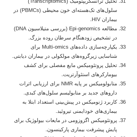
تحلیل ترانسکریپتومیک (Transcriptomics)
سلول‌های تک‌هسته‌ای خون محیطی (PBMCs) در
بیماران HIV.
مطالعه Epi-genomics (بررسی متیلاسیون DNA)
در تشخیص زودهنگام سرطان روده بزرگ.
یکپارچه‌سازی داده‌های Multi-omics برای
شناسایی زیرگروه‌های مولکولی در بیماران دیابتی.
تحلیل پروتئومیکس مایع مفصلی برای کشف
بیومارکرهای استئوآرتریت.
متابولومیکس بر پایه NMR برای ارزیابی اثرات
داروهای جدید بر متابولیسم سلول‌های کبدی.
کاربرد ژنومیکس در پیش‌بینی استعداد ابتلا به
بیماری‌های خودایمنی تیروئید.
پروتئومیکس اگزوزومی در مایعات بیولوژیک برای
پایش پیشرفت بیماری پارکینسون.