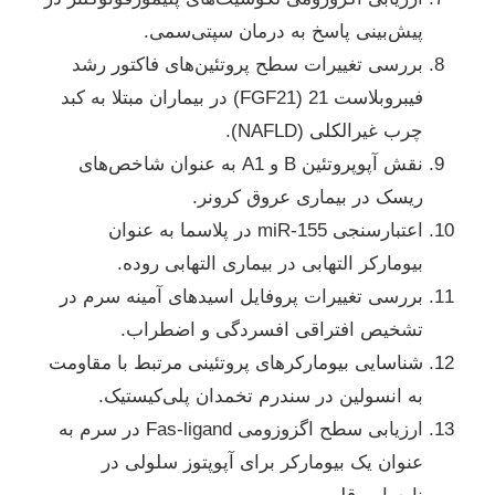
پیش‌بینی پاسخ به درمان سپتی‌سمی.
بررسی تغییرات سطح پروتئین‌های فاکتور رشد
فیبروبلاست 21 (FGF21) در بیماران مبتلا به کبد
چرب غیرالکلی (NAFLD).
نقش آپوپروتئین B و A1 به عنوان شاخص‌های
ریسک در بیماری عروق کرونر.
اعتبارسنجی miR-155 در پلاسما به عنوان
بیومارکر التهابی در بیماری التهابی روده.
بررسی تغییرات پروفایل اسیدهای آمینه سرم در
تشخیص افتراقی افسردگی و اضطراب.
شناسایی بیومارکرهای پروتئینی مرتبط با مقاومت
به انسولین در سندرم تخمدان پلی‌کیستیک.
ارزیابی سطح اگزوزومی Fas-ligand در سرم به
عنوان یک بیومارکر برای آپوپتوز سلولی در