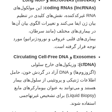
MicroRNAs (miRNAs) و Long Non-
coding RNAs (lncRNAs):
این مولکول‌های
RNA غیرکدکننده، نقش‌های کلیدی در تنظیم
بیان ژن ایفا می‌کنند و تغییرات الگوی بیان آن‌ها
در بیماری‌های مختلف (مانند سرطان،
بیماری‌های قلبی عروقی و نورودژنراتیو) مورد
توجه قرار گرفته است.
Exosomes و Circulating Cell-Free DNA
(cfDNA):
وزیکول‌های خارج سلولی
(اگزوزوم‌ها) و DNA آزاد در گردش خون، حامل
اطلاعات ژنتیکی و پروتئینی از سلول‌های بیمار
هستند و می‌توانند به عنوان بیومارکرهای مایع
(Liquid Biopsy) برای تشخیص غیرتهاجمی
استفاده شوند.