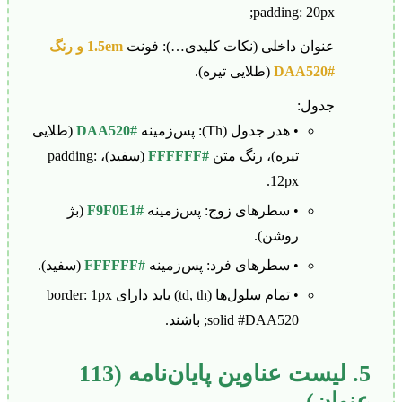
padding: 20px;
عنوان داخلی (نکات کلیدی…): فونت
1.5em و رنگ
#DAA520
(طلایی تیره).
جدول:
• هدر جدول (Th): پس‌زمینه
#DAA520
(طلایی
تیره)، رنگ متن
#FFFFFF
(سفید)، padding:
12px.
• سطرهای زوج: پس‌زمینه
#F9F0E1
(بژ
روشن).
• سطرهای فرد: پس‌زمینه
#FFFFFF
(سفید).
• تمام سلول‌ها (td, th) باید دارای border: 1px
solid #DAA520; باشند.
5. لیست عناوین پایان‌نامه (113
عنوان)