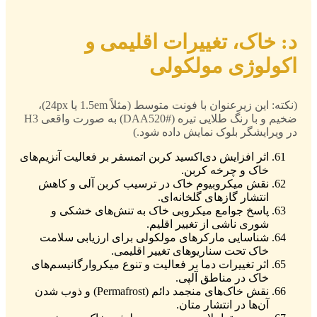
د: خاک، تغییرات اقلیمی و
اکولوژی مولکولی
(نکته: این زیرعنوان با فونت متوسط (مثلاً 1.5em یا 24px)،
ضخیم و با رنگ طلایی تیره (#DAA520) به صورت واقعی H3
در ویرایشگر بلوک نمایش داده شود.)
اثر افزایش دی‌اکسید کربن اتمسفر بر فعالیت آنزیم‌های
خاک و چرخه کربن.
نقش میکروبیوم خاک در ترسیب کربن آلی و کاهش
انتشار گازهای گلخانه‌ای.
پاسخ جوامع میکروبی خاک به تنش‌های خشکی و
شوری ناشی از تغییر اقلیم.
شناسایی مارکرهای مولکولی برای ارزیابی سلامت
خاک تحت سناریوهای تغییر اقلیمی.
اثر تغییرات دما بر فعالیت و تنوع میکروارگانیسم‌های
خاک در مناطق آلپی.
نقش خاک‌های منجمد دائم (Permafrost) و ذوب شدن
آن‌ها در انتشار متان.