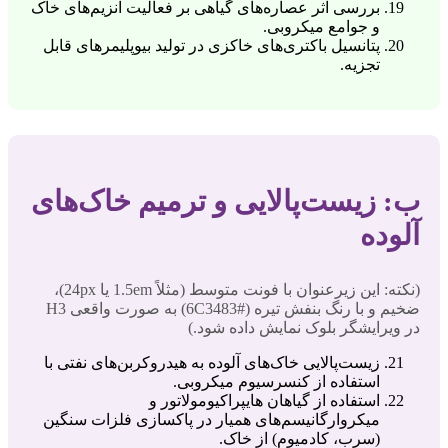
بررسی اثر عصاره‌های گیاهی بر فعالیت آنزیم‌های خاک
و جوامع میکروبی.
پتانسیل باکتری‌های خاکزی در تولید بیوپلیمرهای قابل
تجزیه.
ب: زیست‌پالایی و ترمیم خاک‌های
آلوده
(نکته: این زیرعنوان با فونت متوسط (مثلاً 1.5em یا 24px)،
ضخیم و با رنگ بنفش تیره (#6C3483) به صورت واقعی H3
در ویرایشگر بلوک نمایش داده شود.)
زیست‌پالایی خاک‌های آلوده به هیدروکربن‌های نفتی با
استفاده از کنسرسیوم میکروبی.
استفاده از گیاهان هایپراکیومولاتور و
میکروارگانیسم‌های همیار در پاکسازی فلزات سنگین
(سرب، کادمیوم) از خاک.