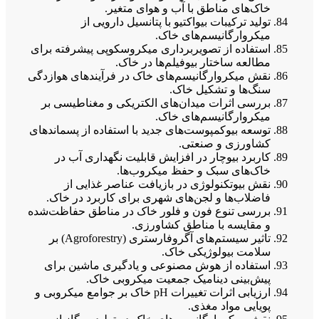
خاک‌های مناطق با آب و هوای متغیر.
تولید ترکیبات بیواکتیو با پتانسیل دارویی از
میکروارگانیسم‌های خاک.
استفاده از تصویربرداری میکروسکوپی پیشرفته برای
مطالعه ساختار بیوفیلم‌ها در خاک.
نقش میکروارگانیسم‌های خاک در فرآیندهای هوازدگی
سنگ‌ها و تشکیل خاک.
بررسی اثرات میدان‌های الکتریکی و مغناطیسی بر
میکروارگانیسم‌های خاک.
توسعه بیوکمپوست‌های جدید با استفاده از پسماندهای
کشاورزی و صنعتی.
کاربرد بیوچار در افزایش قابلیت نگهداری آب در
خاک‌های سبک و حفظ میکروب‌ها.
نقش بیوتکنولوژی در بازیافت عناصر غذایی از
فاضلاب‌ها و لجن‌های شهری برای کاربرد در خاک.
بررسی تنوع فون و فلور خاک در مناطق حفاظت‌شده
و مقایسه با مناطق کشاورزی.
تاثیر سیستم‌های آگروفارستری (Agroforestry) بر
سلامت بیولوژیکی خاک.
استفاده از هوش مصنوعی و یادگیری ماشین برای
پیش‌بینی دینامیک جمعیت میکروبی خاک.
ارزیابی اثرات تغییرات pH خاک بر جوامع میکروبی و
پویایی مواد مغذی.