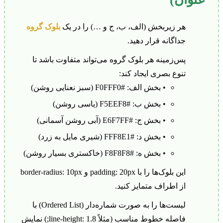
هر زیربخش (الف، ب، ج و …) را در یک
بلوک گروه
جداگانه قرار دهید.
پس‌زمینه هر بلوک گروه می‌تواند متفاوت باشد تا
تنوع بصری ایجاد کند:
• بخش الف: #F0FFF0 (سبز نعنایی روشن)
• بخش ب: #F5EEF8 (یاسی روشن)
• بخش ج: #E6F7FF (آبی روشن آسمانی)
• بخش د: #FFF8E1 (شیری مایل به زرد)
• بخش ه: #F8F8F8 (خاکستری بسیار روشن)
این بلوک‌ها را با padding: 20px و border-radius: 10px
از اطراف متمایز کنید.
لیست‌ها را به صورت شماره‌دار (Ordered List) با
فاصله خطوط مناسب (مثلاً line-height: 1.8;) نمایش