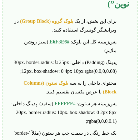
نوین”)
برای این بخش، از یک
بلوک گروه (Group Block)
در
ویرایشگر گوتنبرگ استفاده کنید.
پس‌زمینه کل این بلوک:
#E6F3E6
(سبز روشن
ملایم)
پدینگ (Padding) داخلی: 25px تا 30px. border-radius:
12px. box-shadow: 0 4px 10px rgba(0,0,0,0.08);
محتوای داخلی را به سه
بلوک ستون (Columns
Block)
با عرض یکسان تقسیم کنید.
پس‌زمینه هر ستون:
#FFFFFF
(سفید). پدینگ داخلی:
20px. border-radius: 10px. box-shadow: 0 2px 8px
rgba(0,0,0,0.1);
یک خط رنگی در سمت چپ هر ستون (مثلاً `border-