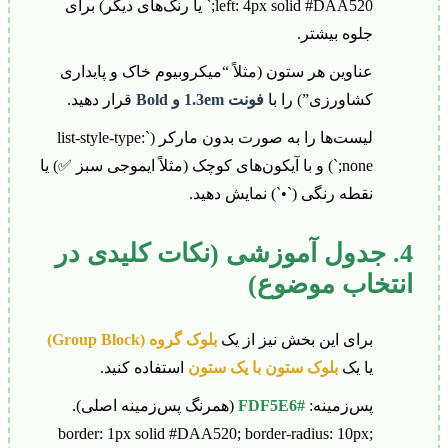
left: 4px solid #DAA520;` یا رنگ‌های دیگر) برای
جلوه بیشتر.
عناوین هر ستون (مثلاً “میکروبیوم خاک و پایداری
کشاورزی”) را با
فونت 1.3em و Bold
قرار دهید.
لیست‌ها را به صورت بدون مارکر (`list-style-type:
none;`) و با آیکون‌های کوچک (مثلاً ایموجی سبز ✅) یا
نقطه رنگی (`•`) نمایش دهید.
4. جدول آموزشی (نکات کلیدی در
انتخاب موضوع)
برای این بخش نیز از یک
بلوک گروه (Group Block)
یا یک
بلوک ستون با یک ستون
استفاده کنید.
پس‌زمینه:
#FDF5E6
(همرنگ پس‌زمینه اصلی).
border: 1px solid #DAA520; border-radius: 10px;