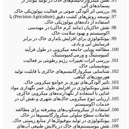
نقش میکروارگانیسم‌های خاک در تولید بیوگاز از
پسماندهای آلی.
بررسی اثر آلودگی صوتی بر فعالیت بیولوژیکی خاک.
توسعه روش‌های کشت دقیق (Precision Agriculture) با
استفاده از داده‌های بیولوژیکی خاک.
نقش خاکزیان (مانند کرم خاکی) در مهندسی
اکوسیستم و بهبود سلامت خاک.
بیوتکنولوژی برای افزایش پایداری خاک در برابر
فرسایش آبی و بادی.
مطالعه پویایی جامعه میکروبی در طول فرآیند
کمپوستینگ و ورمی‌کمپوستینگ.
بررسی اثرات تغییرات رژیم رطوبتی بر فعالیت
بیوشیمیایی خاک.
شناسایی میکروارگانیسم‌های خاکزی با قابلیت تولید
هورمون‌های گیاهی.
تاثیر آلودگی‌های نوری بر جوامع میکروبی خاک.
نقش بیوتکنولوژی در افزایش طول عمر نگهداری مواد
غذایی با استفاده از نگهدارنده‌های میکروبی خاکزی.
ارزیابی تنوع میکروبی خاک‌های شهری و نقش آن در
خدمات اکوسیستم.
استفاده از میکروسکوپ‌های پیشرفته برای مطالعه
تعاملات سطح سلولی میکروارگانیسم‌ها در خاک.
بیوتکنولوژی در تولید بیوفیوئل‌ها از منابع زیستی خاک.
نقش بیوسیستم‌های خاک در پالایش طبیعی آب‌های