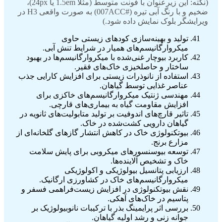
(نکته: این زیرعنوان با فونت متوسط (مثلاً 1.5em یا 24px)،
ضخیم و با رنگ آبی تیره (#007ACC) به صورت واقعی H3 در
ویرایشگر بلوک نمایش داده شود.)
تولید و بهینه‌سازی کودهای زیستی حاوی
میکروارگانیسم‌های همیار در شرایط تنش آبی.
کاربرد بیوچار غنی‌شده با میکروارگانیسم‌ها در بهبود
ساختار و حاصلخیزی خاک‌های فقیر.
استفاده از نانوذرات زیستی برای افزایش کارایی جذب
عناصر غذایی توسط گیاهان.
مهندسی ژنتیک میکروارگانیسم‌های خاکزی برای
افزایش مقاومت گیاه به بیماری‌های قارچی.
تاثیر قارچ‌های اندوفیت بر تولید متابولیت‌های ثانویه در
گیاهان دارویی کشت‌شده در خاک.
بیوتکنولوژی خاک در کاهش انتشار گازهای گلخانه‌ای از
مزارع برنج.
توسعه بیوسنسورهای میکروبی برای پایش سلامت
خاک و تشخیص آلاینده‌ها.
ارزیابی پتانسیل بیولوژیکی و اکولوژیکی
میکروارگانیسم‌های خاک در کشاورزی ارگانیک.
نقش بیوتکنولوژی در افزایش زیست‌فراهمی فسفر و
پتاسیم در خاک‌های آهکی.
بررسی اثر پرایمینگ بذر با ترکیبات نانوبیولوژیک بر
جوانه زنی و رشد اولیه گیاهان.