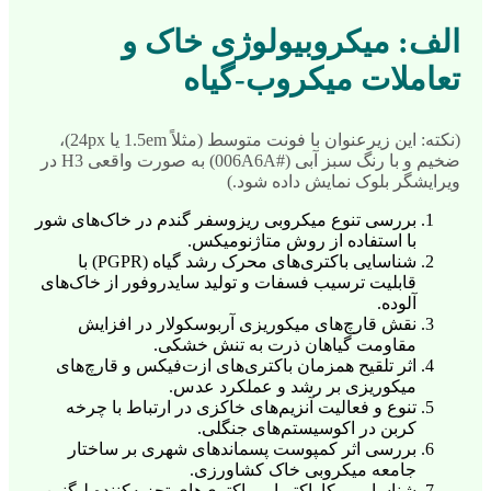
الف: میکروبیولوژی خاک و
تعاملات میکروب-گیاه
(نکته: این زیرعنوان با فونت متوسط (مثلاً 1.5em یا 24px)،
ضخیم و با رنگ سبز آبی (#006A6A) به صورت واقعی H3 در
ویرایشگر بلوک نمایش داده شود.)
بررسی تنوع میکروبی ریزوسفر گندم در خاک‌های شور
با استفاده از روش متاژنومیکس.
شناسایی باکتری‌های محرک رشد گیاه (PGPR) با
قابلیت ترسیب فسفات و تولید سایدروفور از خاک‌های
آلوده.
نقش قارچ‌های میکوریزی آربوسکولار در افزایش
مقاومت گیاهان ذرت به تنش خشکی.
اثر تلقیح همزمان باکتری‌های ازت‌فیکس و قارچ‌های
میکوریزی بر رشد و عملکرد عدس.
تنوع و فعالیت آنزیم‌های خاکزی در ارتباط با چرخه
کربن در اکوسیستم‌های جنگلی.
بررسی اثر کمپوست پسماندهای شهری بر ساختار
جامعه میکروبی خاک کشاورزی.
شناسایی و کاراکتر‌یابی باکتری‌های تجزیه‌کننده لیگنین