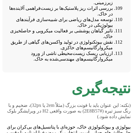
زیرزمینی.
بررسی اثرات ریز پلاستیک‌ها بر زیست‌فراهمی آلاینده‌ها
در خاک.
توسعه مدل‌های ریاضی برای شبیه‌سازی فرآیندهای
بیولوژیکی در خاک.
تاثیر گیاهان پوششی بر فعالیت میکروبی و حاصلخیزی
خاک.
نقش بیوتکنولوژی در تولید واکسن‌های گیاهی از طریق
میکروارگانیسم‌های خاکزی.
ارزیابی ریسک زیست‌محیطی ناشی از ورود
میکروارگانیسم‌های مهندسی‌شده به خاک.
نتیجه‌گیری
(نکته: این عنوان باید با فونت بزرگ (مثلاً 2em یا 32px)، ضخیم و با
رنگ سبز تیره (#2E8B57) به صورت واقعی H2 در ویرایشگر بلوک
نمایش داده شود.)
بیولوژی و بیوتکنولوژی خاک، حوزه‌ای با پتانسیل‌های بی‌کران برای
حل چالش‌های جهانی است. انتخاب یک موضوع پایان‌نامه با دقت و