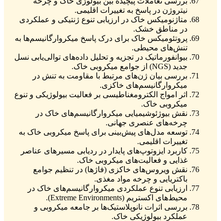
بررسی تعاملات پیچیده بین بیولوژی خاک و چرخه
نیتروژن در پاسخ به تغییرات اقلیمی.
متاژنومیکس خاک در ارزیابی تنوع ژنتیکی و عملکردی
در مناطق خشک.
پروتئومیکس خاک برای درک پاسخ میکروارگانیسم‌ها به
تنش‌های محیطی.
بیوانفورماتیک در تجزیه و تحلیل داده‌های توالی‌یابی نسل
جدید (NGS) از جوامع میکروبی خاک.
بررسی بیان ژن‌های مرتبط با مقاومت به تنش در
میکروارگانیسم‌های خاکزی.
اثر امواج الکترومغناطیسی بر فعالیت بیولوژیکی و تنوع
میکروبی خاک.
نقش بیوژئوشیمیایی میکروارگانیسم‌های خاک در
چرخه‌های عنصری جهانی.
توسعه مدل‌های پیش‌بینی برای پاسخ میکروبی خاک به
تغییرات اقلیمی.
کاربرد ایزوتوپ‌های پایدار در ردیابی مسیرهای عناصر
غذایی و فعالیت‌های میکروبی خاک.
نقش ویروس‌های خاکزی (فاژها) در تنظیم جوامع
باکتریایی و چرخه مواد مغذی.
ارزیابی تنوع عملکردی میکروارگانیسم‌های خاک در
محیط‌های اکستریم (Extreme Environments).
بررسی اثرات نانوپلاستیک‌ها بر جامعه میکروبی و
عملکرد بیولوژیکی خاک.