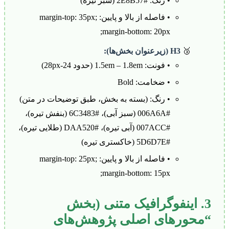
• رنگ: #2E8B57 (سبز تیره)
• فاصله از بالا و پایین: margin-top: 35px;
margin-bottom: 20px;
🥉
H3 (زیرعنوان بخش‌ها):
• فونت: 1.5em – 1.8em (حدود 24-28px)
• ضخامت: Bold
• رنگ: (بسته به بخش، طبق توضیحات در متن)
#006A6A (سبز آبی)، #6C3483 (بنفش تیره)،
#007ACC (آبی تیره)، #DAA520 (طلایی تیره)،
#5D6D7E (خاکستری تیره)
• فاصله از بالا و پایین: margin-top: 25px;
margin-bottom: 15px;
3. اینفوگرافیک متنی (بخش
“محورهای اصلی پژوهش‌های