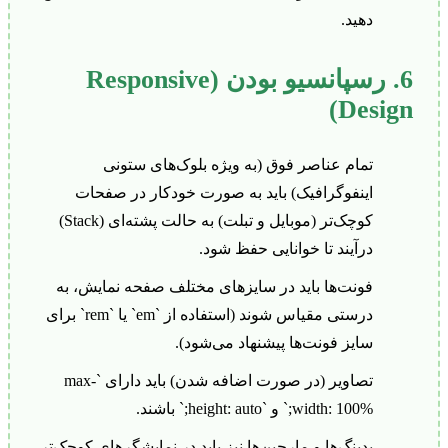
دهید.
6. رسپانسیو بودن (Responsive
Design)
تمام عناصر فوق (به ویژه بلوک‌های ستونی
اینفوگرافیک) باید به صورت خودکار در صفحات
کوچک‌تر (موبایل و تبلت) به حالت پشته‌ای (Stack)
درآیند تا خوانایی حفظ شود.
فونت‌ها باید در سایزهای مختلف صفحه نمایش، به
درستی مقیاس شوند (استفاده از `em` یا `rem` برای
سایز فونت‌ها پیشنهاد می‌شود).
تصاویر (در صورت اضافه شدن) باید دارای `max-
width: 100%;` و `height: auto;` باشند.
پدینگ‌ها و مارجین‌ها نیز باید در نمایشگرهای کوچک‌تر