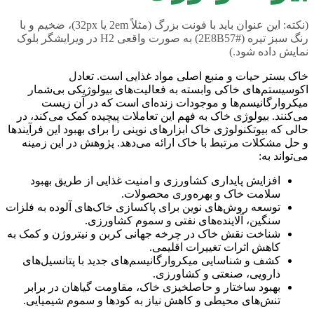
(نکته: این عنوان باید با فونت بزرگ (مثلاً 2em یا 32px)، ضخیم و با
رنگ سبز تیره (#2E8B57) به صورت واقعی H2 در ویرایشگر بلوک
نمایش داده شود.)
خاک بستر حیات و منبع اصلی مواد غذایی است. تعادل
اکوسیستم‌های خاکی وابسته به فعالیت‌های بیولوژیکی بی‌شمار
میکروارگانیسم‌ها و موجودات زنده‌ای است که در آن زیست
می‌کنند. بیولوژی خاک به فهم این تعاملات پیچیده کمک می‌کند، در
حالی که بیوتکنولوژی خاک ابزارهای نوینی را برای بهبود این فرآیندها
و حل مشکلات مرتبط با خاک ارائه می‌دهد. پژوهش در این زمینه
می‌تواند به:
افزایش پایداری کشاورزی و امنیت غذایی از طریق بهبود
سلامت خاک و بهره‌وری محصولات.
توسعه روش‌های نوین برای پاکسازی خاک‌های آلوده به فلزات
سنگین، آلاینده‌های نفتی و سموم کشاورزی.
شناخت نقش خاک در چرخه جهانی کربن و نیتروژن و کمک به
کاهش اثرات تغییرات اقلیمی.
کشف و شناسایی میکروارگانیسم‌های جدید با پتانسیل‌های
دارویی، صنعتی و کشاورزی.
بهبود ساختار و حاصلخیزی خاک، مقاومت گیاهان در برابر
تنش‌های محیطی و کاهش نیاز به کودها و سموم شیمیایی.