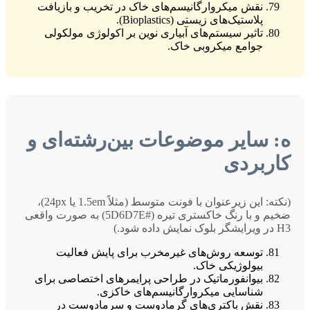
نقش میکروارگانیسم‌های خاک در تخریب و بازیافت
پلاستیک‌های زیستی (Bioplastics).
تاثیر سیستم‌های آبیاری نوین بر اکولوژی مولکولی
جوامع میکروبی خاک.
ه: سایر موضوعات بین‌رشته‌ای و
کاربردی
(نکته: این زیرعنوان با فونت متوسط (مثلاً 1.5em یا 24px)،
ضخیم و با رنگ خاکستری تیره (#5D6D7E) به صورت واقعی
H3 در ویرایشگر بلوک نمایش داده شود.)
توسعه روش‌های غیرمخرب برای پایش فعالیت
بیولوژیکی خاک.
بیوانفورماتیک در طراحی پرایمرهای اختصاصی برای
شناسایی میکروارگانیسم‌های خاکزی.
نقش باکتری‌های گرمادوست و سرمادوست در