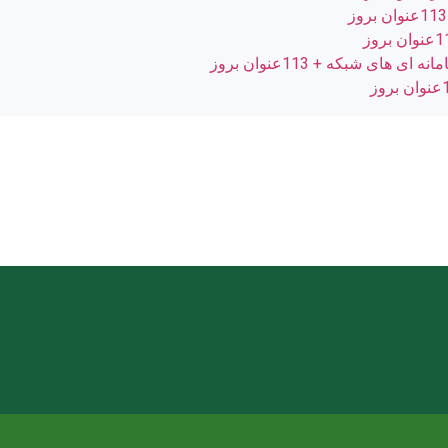
ی شبکه + 113عنوان بروز