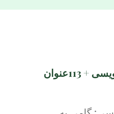
موضوعات جدید پایان نامه رشته زبان شناسی فرهنگ نویسی + 113عنوان
سی: گامی به