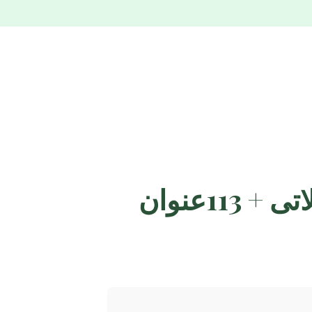
موضوعات جدید پایان نامه رشته فرآوری محصولات شیلاتی + 113عنوان