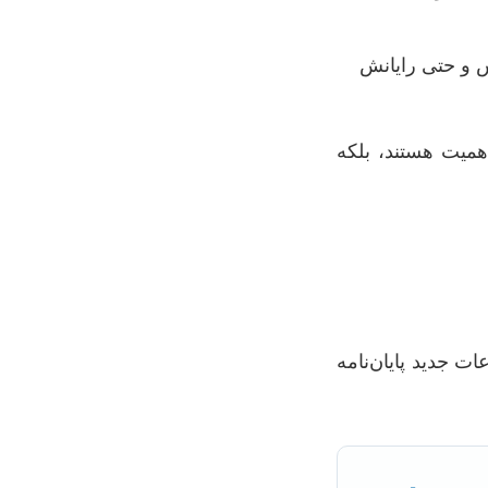
 واقعیت مجازی/افزوده (VR/AR)، متاورس و حتی رایانش
اهمیت هستند، بلکه
ت جدید پایان‌نامه