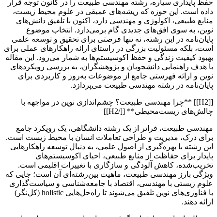
حفظ پایداری سیاره، رشته مهندسی طبیعت را در کانون توجه قرار
داده است. این حوزه که ریشه‌های عمیقی در علوم محیط زیست،
منابع طبیعی، اکولوژی و مهندسی دارد، اکنون با تلفیق دانش‌های
نوین، به سوی افق‌های جدیدی گام برمی‌دارد. انتخاب موضوع
پایان‌نامه در این رشته، نه تنها فرصتی برای تحقیق و توسعه علمی
است، بلکه مسئولیت بزرگی در راستای ارائه راهکارهای عملی برای
بهبود کیفیت زندگی و حفظ اکوسیستم‌ها به شمار می‌رود. این مقاله
با هدف راهنمایی دانشجویان و پژوهشگران، به بررسی رویکردهای
نوین و ارائه فهرستی جامع از موضوعات به‌روز و کاربردی برای
پایان‌نامه در رشته مهندسی طبیعت می‌پردازد.
[[H2]] **چرا مهندسی طبیعت؟ چشم‌اندازی نوین در مواجهه با
چالش‌های زیست‌محیطی** [[/H2]]
مهندسی طبیعت، فراتر از یک رشته دانشگاهی، یک رویکرد جامع
برای درک، مدیریت و طراحی تعاملات انسان با محیط زیست است.
این رشته با بهره‌گیری از اصول علمی، به دنبال توسعه راهکارهایی
پایدار برای حفاظت از منابع طبیعی، احیای اکوسیستم‌های
تخریب‌شده، کاهش آلودگی و سازگاری با تغییرات اقلیمی است.
ویژگی بارز مهندسی طبیعت، ماهیت بین‌رشته‌ای آن است؛ جایی که
علوم زیستی با مهندسی، اقتصاد با جامعه‌شناسی و سیاست‌گذاری
با فناوری‌های نوین تلفیق می‌شوند تا راه‌حل‌هایی holistic (کل‌نگر)
ارائه دهند.