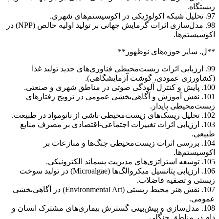
زیستگاه.
97. تحلیل شبکه اکولوژیکی در اکوسیستم‌های شهری.
98. مدل‌سازی اثرات گرمایش جهانی بر تولید اولیه خالص (NPP) در
اکوسیستم‌ها.
**ل. سایر حوزه‌های نوظهور**
99. ارزیابی اثرات زیست‌محیطی فناوری‌های جدید تولید غذا
(کشاورزی عمودی، گوشت آزمایشگاهی).
100. پایش و کنترل آلودگی صوتی در مناطق شهری و صنعتی.
101. نقش آموزش و آگاهی‌بخشی عمومی در ترویج رفتارهای
زیست‌محیطی پایدار.
102. تحلیل ریسک‌های زیست‌محیطی ناشی از نانومواد در طبیعت.
103. ارزیابی اثرات تغییرات اجتماعی-اقتصادی بر مصرف منابع
طبیعی.
104. بررسی اثرات زیست‌محیطی جنگ‌ها و منازعات بر
اکوسیستم‌ها.
105. توسعه استراتژی‌های مدیریت پسماند الکترونیکی.
106. ارزیابی پتانسیل میکروالگ‌ها (Microalgae) در تولید سوخت
زیستی و تصفیه فاضلاب.
107. نقش هنر محیط زیستی (Environmental Art) در آگاهی‌بخشی
عمومی.
108. مدل‌سازی و پیش‌بینی گسترش بیماری‌های مشترک انسان و
دام در مناطق جنگلی.