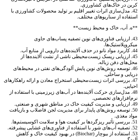
کربن در خاک‌های کشاورزی.
42. مدل‌سازی اثرات تغییر اقلیم بر تولید محصولات کشاورزی با
استفاده از سناریوهای مختلف.
**ه. آب، خاک و محیط زیست**
43. ارزیابی فناوری‌های نوین تصفیه پساب‌های حاوی
میکروپلاستیک‌ها.
44. کاربرد مواد نانو در حذف آلاینده‌های دارویی از منابع آب.
45. ارزیابی ریسک زیست‌محیطی ناشی از نشت آلاینده‌ها از
محل‌های دفن زباله.
46. توسعه روش‌های نوین پایش آلودگی‌های نفتی در محیط‌های
دریایی و ساحلی.
47. بررسی اثرات زیست‌محیطی استخراج معادن و ارائه راهکارهای
احیایی.
48. مدل‌سازی حرکت آلاینده‌ها در آب‌های زیرزمینی با استفاده از
نرم‌افزارهای تخصصی.
49. ارزیابی و مدیریت کیفیت خاک در مناطق شهری و صنعتی.
50. توسعه روش‌های پایدار برای مدیریت لجن فاضلاب و بازیافت
مواد مغذی.
51. بررسی تأثیر ریزگردها بر کیفیت هوا و سلامت اکوسیستم‌ها.
52. تصفیه آب‌های شور با استفاده از فناوری‌های غشایی پیشرفته.
53. استفاده از بیوچار (Biochar) در بهبود کیفیت خاک و کاهش
آلودگی.