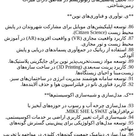
زمین‌شناختی.
**ی. نوآوری و فناوری‌های نوین**
86. توسعه اپلیکیشن‌های موبایل برای مشارکت شهروندان در پایش
محیط زیست (Citizen Science).
87. کاربرد واقعیت مجازی (VR) و واقعیت افزوده (AR) در آموزش
محیط زیست و تور مجازی.
88. استفاده از رباتیک در جمع‌آوری پسماندهای دریایی و پایش
آلودگی.
89. توسعه مواد زیست‌تخریب‌پذیر نوین برای جایگزینی پلاستیک‌ها.
90. کاربرد پرینت سه‌بعدی (3D Printing) در ساخت سازه‌های
زیست‌مبنا و احیای زیستگاه‌ها.
91. توسعه سامانه هوشمند مدیریت انرژی در ساختمان‌های سبز.
92. کاربرد فناوری نانو در فیلتراسیون هوا و حذف آلاینده‌ها.
**ک. مدل‌سازی و شبیه‌سازی اکوسیستم‌ها**
93. مدل‌سازی چرخه آب و رسوب در حوزه‌های آبخیز با
نرم‌افزارهای SWAT یا MIKE SHE.
94. شبیه‌سازی اثرات تغییر کاربری اراضی بر خدمات اکوسیستمی.
95. توسعه مدل‌های اکولوژیکی برای پیش‌بینی گسترش گونه‌های
مهاجم.
96. مدل‌سازی دینامیک جمعیت گونه‌های کلیدی در مواجهه با تخریب