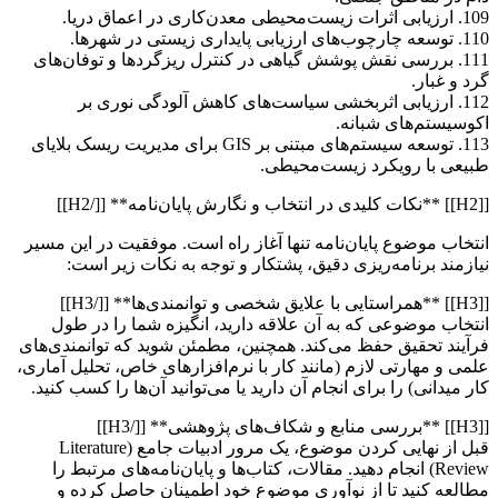
109. ارزیابی اثرات زیست‌محیطی معدن‌کاری در اعماق دریا.
110. توسعه چارچوب‌های ارزیابی پایداری زیستی در شهرها.
111. بررسی نقش پوشش گیاهی در کنترل ریزگردها و توفان‌های
گرد و غبار.
112. ارزیابی اثربخشی سیاست‌های کاهش آلودگی نوری بر
اکوسیستم‌های شبانه.
113. توسعه سیستم‌های مبتنی بر GIS برای مدیریت ریسک بلایای
طبیعی با رویکرد زیست‌محیطی.
[[H2]] **نکات کلیدی در انتخاب و نگارش پایان‌نامه** [[/H2]]
انتخاب موضوع پایان‌نامه تنها آغاز راه است. موفقیت در این مسیر
نیازمند برنامه‌ریزی دقیق، پشتکار و توجه به نکات زیر است:
[[H3]] **همراستایی با علایق شخصی و توانمندی‌ها** [[/H3]]
انتخاب موضوعی که به آن علاقه دارید، انگیزه شما را در طول
فرآیند تحقیق حفظ می‌کند. همچنین، مطمئن شوید که توانمندی‌های
علمی و مهارتی لازم (مانند کار با نرم‌افزارهای خاص، تحلیل آماری،
کار میدانی) را برای انجام آن دارید یا می‌توانید آن‌ها را کسب کنید.
[[H3]] **بررسی منابع و شکاف‌های پژوهشی** [[/H3]]
قبل از نهایی کردن موضوع، یک مرور ادبیات جامع (Literature
Review) انجام دهید. مقالات، کتاب‌ها و پایان‌نامه‌های مرتبط را
مطالعه کنید تا از نوآوری موضوع خود اطمینان حاصل کرده و