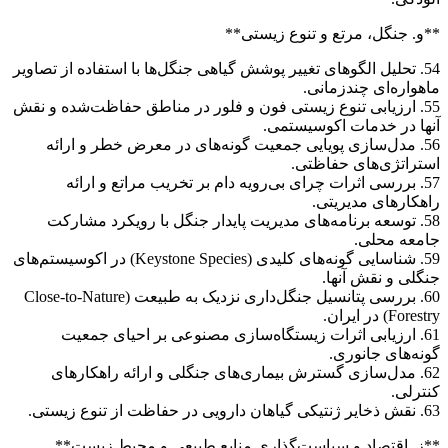
**و. جنگل، مرتع و تنوع زیستی**
54. تحلیل الگوهای تغییر پوشش گیاهی جنگل‌ها با استفاده از تصاویر
ماهواره‌ای چندزمانی.
55. ارزیابی تنوع زیستی فون و فلور در مناطق حفاظت‌شده و نقش
آنها در خدمات اکوسیستمی.
56. مدل‌سازی پویایی جمعیت گونه‌های در معرض خطر و ارائه
استراتژی‌های حفاظتی.
57. بررسی اثرات چرای بی‌رویه دام بر تخریب مراتع و ارائه
راهکارهای مدیریتی.
58. توسعه برنامه‌های مدیریت پایدار جنگل با رویکرد مشارکت
جامعه محلی.
59. شناسایی گونه‌های کلیدی (Keystone Species) در اکوسیستم‌های
جنگلی و نقش آنها.
60. بررسی پتانسیل جنگل‌داری نزدیک به طبیعت (Close-to-Nature
Forestry) در ایران.
61. ارزیابی اثرات زیستگاه‌سازی مصنوعی بر احیای جمعیت
گونه‌های جانوری.
62. مدل‌سازی گسترش بیماری‌های جنگلی و ارائه راهکارهای
کنترلی.
63. نقش ذخایر ژنتیکی گیاهان دارویی در حفاظت از تنوع زیستی.
**ز. اقتصاد و سیاست‌گذاری منابع طبیعی و محیط زیست**