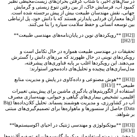
در سال‌های اخیر، با شتاب گرفتن بحران‌های زیست‌محیطی نظیر
کمبود آب، فرسایش خاک، از بین رفتن تنوع زیستی و گرمایش
جهانی، نقش مهندسان طبیعت بیش از پیش برجسته شده است.
آن‌ها معماران فردایی پایدارتر هستند که با دانش خود، پل ارتباطی
بین توسعه انسانی و حفظ سلامت سیاره را بنا می‌کنند.
[[H2]] **رویکردهای نوین در پایان‌نامه‌های مهندسی طبیعت**
[[/H2]]
تحقیقات در مهندسی طبیعت همواره در حال تکامل است و
رویکردهای نوینی در حال ظهورند که مرزهای دانش را گسترش
می‌دهند. این رویکردها اغلب بر پایه فناوری‌های پیشرفته،
مدل‌سازی‌های پیچیده و تحلیل‌های داده‌محور استوارند:
[[H3]] **هوش مصنوعی و داده‌کاوی در پایش و مدیریت منابع
طبیعی** [[/H3]]
استفاده از الگوریتم‌های یادگیری ماشین برای پیش‌بینی تغییرات
اقلیمی، تشخیص بیماری‌های گیاهی و حیوانی، بهینه‌سازی مصرف
آب در کشاورزی، و مدیریت هوشمند پسماند. تحلیل کلان‌داده‌ها (Big
Data) حاصل از سنسورها و ماهواره‌ها برای تصمیم‌گیری‌های مبتنی
بر شواهد.
[[H3]] **بیوتکنولوژی و مهندسی ژنتیک در احیای اکوسیستم‌ها**
[[/H3]]
پژوهش در زمینه استفاده از میکروارگانیسم‌ها برای تصفیه آلاینده‌ها