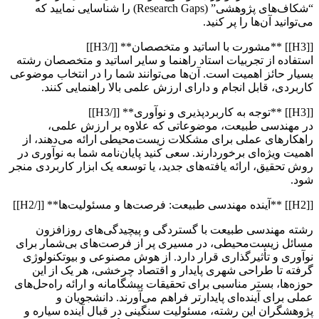
“شکاف‌های پژوهشی” (Research Gaps) را شناسایی نمایید که
می‌توانید آن‌ها را پر کنید.
[[H3]] **مشورت با اساتید و متخصصان** [[/H3]]
استفاده از تجربیات استاد راهنما و سایر اساتید و متخصصان رشته
بسیار حائز اهمیت است. آن‌ها می‌توانند شما را در انتخاب موضوعی
کاربردی، قابل انجام و دارای ارزش علمی بالا راهنمایی کنند.
[[H3]] **توجه به کاربردپذیری و نوآوری** [[/H3]]
در مهندسی طبیعت، موضوعاتی که علاوه بر ارزش علمی،
راهکارهای عملی برای مشکلات زیست‌محیطی ارائه می‌دهند، از
اهمیت ویژه‌ای برخوردارند. سعی کنید پایان‌نامه شما به نوآوری در
روش تحقیق، ارائه یافته‌های جدید، یا توسعه یک ابزار کاربردی منجر
شود.
[[H2]] **آینده مهندسی طبیعت: فرصت‌ها و مسئولیت‌ها** [[/H2]]
رشته مهندسی طبیعت با گستردگی و پیچیدگی‌های روزافزون
مسائل زیست‌محیطی، در مسیری پر از فرصت‌های بی‌شمار برای
نوآوری و تأثیرگذاری قرار دارد. از هوش مصنوعی و بیوتکنولوژی
گرفته تا طراحی شهری پایدار و اقتصاد چرخشی، هر یک از این
حوزه‌ها، بستر مناسبی برای تحقیقات پیشگامانه و ارائه راه‌حل‌های
عملی برای آینده‌ای پایدارتر فراهم می‌آورند. دانشجویان و
پژوهشگران این رشته، مسئولیت سنگینی در قبال آینده سیاره و