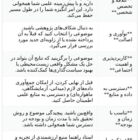
**علاقه و
دارید و با پیش‌زمینه‌ علمی شما همخوانی
تخصص
دارد. این امر انگیزه شما را در طول مسیر
شخصی**
حفظ می‌کند.
به دنبال شکاف‌های پژوهشی باشید.
**نوآوری و
موضوعی را انتخاب کنید که قبلاً به آن
اصالت**
پرداخته نشده یا از زاویه‌ای جدید مورد
بررسی قرار می‌گیرد.
**کاربردپذیری
موضوعی را برگزینید که نتایج آن بتواند در
و اهمیت
حل یک مشکل واقعی زیست‌محیطی یا
اجتماعی**
بهبود سیاست‌گذاری‌ها کمک‌کننده باشد.
قبل از نهایی کردن، از امکان جمع‌آوری
**دسترسی به
داده‌های لازم (میدانی، آزمایشگاهی،
داده و منابع**
ماهواره‌ای) و دسترسی به منابع علمی
اطمینان حاصل کنید.
**تناسب با
واقع‌بین باشید. پیچیدگی موضوع و روش
زمان و
تحقیق باید با مدت زمان و بودجه در
بودجه**
دسترس شما همخوانی داشته باشد.
استاد راهنما منبع ارزشمندی از تجربه و
**همفکری با