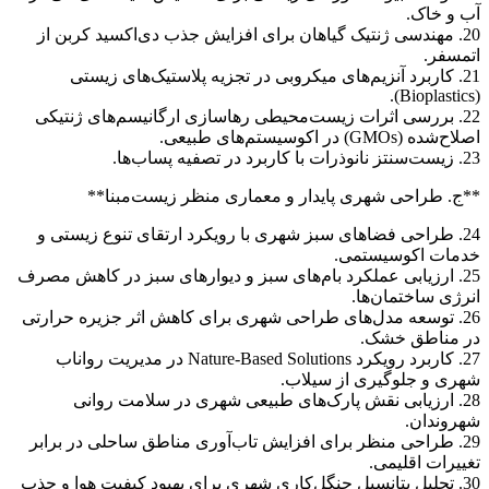
آب و خاک.
20. مهندسی ژنتیک گیاهان برای افزایش جذب دی‌اکسید کربن از
اتمسفر.
21. کاربرد آنزیم‌های میکروبی در تجزیه پلاستیک‌های زیستی
(Bioplastics).
22. بررسی اثرات زیست‌محیطی رهاسازی ارگانیسم‌های ژنتیکی
اصلاح‌شده (GMOs) در اکوسیستم‌های طبیعی.
23. زیست‌سنتز نانوذرات با کاربرد در تصفیه پساب‌ها.
**ج. طراحی شهری پایدار و معماری منظر زیست‌مبنا**
24. طراحی فضاهای سبز شهری با رویکرد ارتقای تنوع زیستی و
خدمات اکوسیستمی.
25. ارزیابی عملکرد بام‌های سبز و دیوارهای سبز در کاهش مصرف
انرژی ساختمان‌ها.
26. توسعه مدل‌های طراحی شهری برای کاهش اثر جزیره حرارتی
در مناطق خشک.
27. کاربرد رویکرد Nature-Based Solutions در مدیریت رواناب
شهری و جلوگیری از سیلاب.
28. ارزیابی نقش پارک‌های طبیعی شهری در سلامت روانی
شهروندان.
29. طراحی منظر برای افزایش تاب‌آوری مناطق ساحلی در برابر
تغییرات اقلیمی.
30. تحلیل پتانسیل جنگل‌کاری شهری برای بهبود کیفیت هوا و جذب