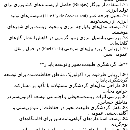
75. استفاده از بیوگاز (Biogas) حاصل از پسماندهای کشاورزی برای
تولید انرژی.
76. تحلیل چرخه عمر (Life Cycle Assessment) سیستم‌های تولید
انرژی از زیست‌توده.
77. توسعه مدل‌های یکپارچه انرژی و محیط زیست برای شهرهای
هوشمند.
78. بررسی پتانسیل انرژی زمین‌گرمایی در کاهش انتشار گازهای
گلخانه‌ای.
79. ارزیابی کاربرد پیل‌های سوختی (Fuel Cells) در حمل و نقل
عمومی سبز.
**ط. گردشگری طبیعت‌محور و توسعه پایدار**
80. ارزیابی ظرفیت برد اکولوژیک مناطق حفاظت‌شده برای توسعه
گردشگری پایدار.
81. طراحی مدل‌های گردشگری مسئولانه با تأکید بر مشارکت
جوامع محلی.
82. بررسی اثرات زیست‌محیطی و اجتماعی توسعه اکوتوریسم در
مناطق حساس.
83. نقش گردشگری طبیعت‌محور در حفاظت از تنوع زیستی و
آگاهی‌بخشی عمومی.
84. توسعه استانداردهای گواهی‌نامه سبز برای اقامتگاه‌های
بوم‌گردی.
85. تحلیل پتانسیل‌های ژئوتوریسم در مناطق دارای میراث