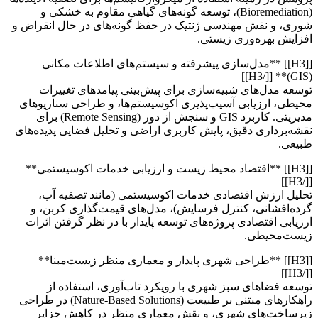
(Bioremediation)، توسعه گونه‌های گیاهی مقاوم به خشکی و
شوری، و نقش مهندسی ژنتیک در حفظ گونه‌های در حال انقراض و
افزایش بهره‌وری زیستی.
[[H3]] **مدل‌سازی پیشرفته و سیستم‌های اطلاعات مکانی
(GIS)** [[/H3]]
توسعه مدل‌های شبیه‌سازی برای پیش‌بینی پیامدهای تغییرات
محیطی، ارزیابی آسیب‌پذیری اکوسیستم‌ها، و طراحی سناریوهای
مدیریتی. کاربرد GIS و سنجش از دور (Remote Sensing) برای
نقشه‌برداری دقیق، پایش کاربری اراضی و تحلیل فضایی پدیده‌های
طبیعی.
[[H3]] **اقتصاد محیط زیست و ارزیابی خدمات اکوسیستمی**
[[/H3]]
تحلیل ارزش اقتصادی خدمات اکوسیستمی (مانند تصفیه آب،
گرده‌افشانی، کنترل فرسایش)، مدل‌های قیمت‌گذاری کربن، و
ارزیابی اقتصادی پروژه‌های توسعه پایدار با در نظر گرفتن اثرات
زیست‌محیطی.
[[H3]] **طراحی شهری پایدار و معماری منظر زیست‌مبنا**
[[/H3]]
توسعه فضاهای سبز شهری با رویکرد تاب‌آوری، استفاده از
راهکارهای مبتنی بر طبیعت (Nature-Based Solutions) در طراحی
زیرساخت‌های شهری، و نقش معماری منظر در کاهش جزایر