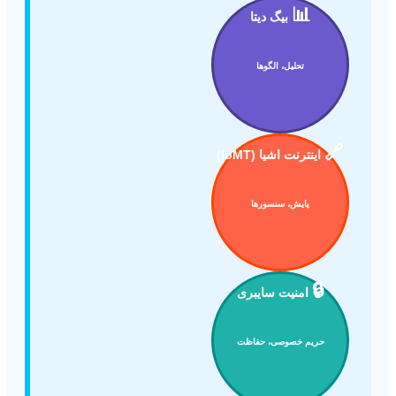
📊
بیگ دیتا
تحلیل، الگوها
🔗
اینترنت اشیا (IoMT)
پایش، سنسورها
🔒
امنیت سایبری
حریم خصوصی، حفاظت