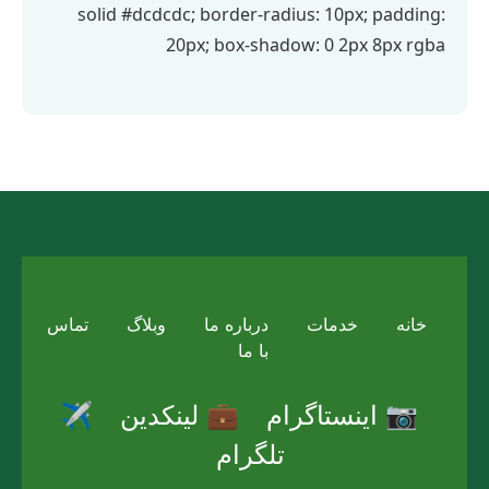
solid #dcdcdc; border-radius: 10px; padding:
20px; box-shadow: 0 2px 8px rgba
خانه
خدمات
درباره ما
وبلاگ
تماس
با ما
📷 اینستاگرام
💼 لینکدین
✈️
تلگرام