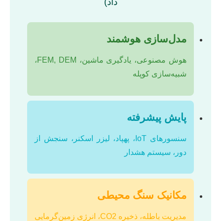
داد)
مدل‌سازی هوشمند
هوش مصنوعی، یادگیری ماشین، FEM, DEM،
شبیه‌سازی کوپله
پایش پیشرفته
سنسورهای IoT، پهپاد، لیزر اسکنر، سنجش از
دور، سیستم هشدار
مکانیک سنگ محیطی
مدیریت باطله، ذخیره CO2، انرژی زمین‌گرمایی