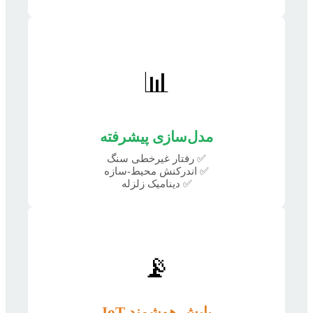
📊
مدل‌سازی پیشرفته
✅ رفتار غیرخطی سنگ
✅ اندرکنش محیط-سازه
✅ دینامیک زلزله
📡
پایش هوشمند IoT