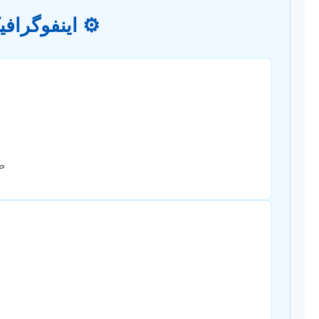
⚙️ اینفوگراف
طر