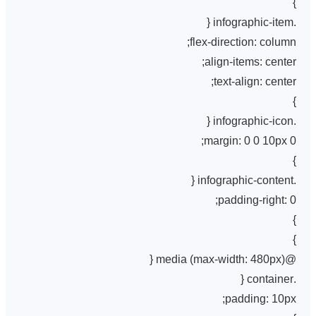
}
.infographic-item {
flex-direction: column;
align-items: center;
text-align: center;
}
.infographic-icon {
margin: 0 0 10px 0;
}
.infographic-content {
padding-right: 0;
}
}
@media (max-width: 480px) {
.container {
padding: 10px;