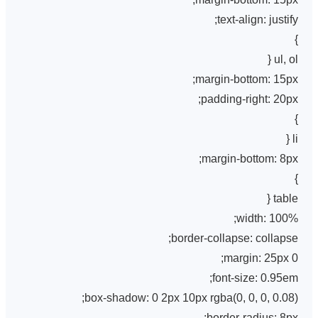
text-align: justify;
}
ul, ol {
margin-bottom: 15px;
padding-right: 20px;
}
li {
margin-bottom: 8px;
}
table {
width: 100%;
border-collapse: collapse;
margin: 25px 0;
font-size: 0.95em;
box-shadow: 0 2px 10px rgba(0, 0, 0, 0.08);
border-radius: 8px;