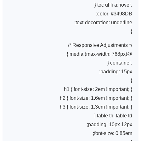
.toc ul li a:hover {
color: #3498DB;
text-decoration: underline;
}
/* Responsive Adjustments */
@media (max-width: 768px) {
.container {
padding: 15px;
}
h1 { font-size: 2em !important; }
h2 { font-size: 1.6em !important; }
h3 { font-size: 1.3em !important; }
table th, table td {
padding: 10px 12px;
font-size: 0.85em;