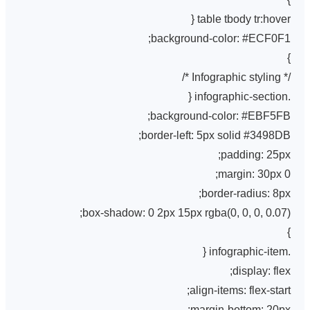
table tbody tr:hover {
background-color: #ECF0F1;
}
/* Infographic styling */
.infographic-section {
background-color: #EBF5FB;
border-left: 5px solid #3498DB;
padding: 25px;
margin: 30px 0;
border-radius: 8px;
box-shadow: 0 2px 15px rgba(0, 0, 0, 0.07);
}
.infographic-item {
display: flex;
align-items: flex-start;
margin-bottom: 20px;