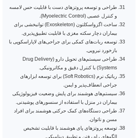
طراحی و توسعه پروتزهای دست با قابلیت حس لامسه
و کنترل عصبی (Myoelectric Control).
ساخت اگزواسکلتون (Exoskeleton) توانبخشی برای
بیماران دچار سکته مغزی با قابلیت تطبیق‌پذیری.
توسعه ربات‌های کمکی برای جراحی‌های لاپاراسکوپی با
بازخورد نیرویی.
طراحی سیستم‌های تحویل دارو (Drug Delivery
Systems) با کنترل دقیق و مکاترونیکی.
رباتیک نرم (Soft Robotics) برای توسعه ابزارهای
جراحی انعطاف‌پذیر و ایمن.
سیستم‌های هوشمند برای پایش وضعیت فیزیولوژیکی
بیماران در منزل با استفاده از سنسورهای پوشیدنی.
طراحی دستگاه‌های کمک حرکتی هوشمند برای افراد
مسن و ناتوان.
توسعه پروتزهای پای هوشمند با قابلیت تشخیص
الگوهای راه رفتن و تطبیق دینامیکی.