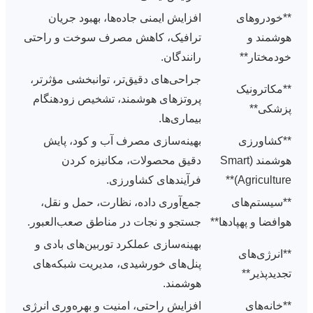
**خودروهای
افزایش ایمنی جاده‌ها، بهبود جریان
هوشمند و
ترافیک، کاهش مصرف سوخت و راحتی
خودمختار**
رانندگان.
جراحی‌های دقیق‌تر، توانبخشی مؤثرتر،
**مکاترونیک
پروتزهای هوشمند، تشخیص زودهنگام
پزشکی**
بیماری‌ها.
**کشاورزی
بهینه‌سازی مصرف آب و کود، پایش
هوشمند (Smart
دقیق محصولات، مکانیزه کردن
Agriculture)**
فرآیندهای کشاورزی.
**سیستم‌های
جمع‌آوری داده، نظارت، حمل و نقل،
هوافضا و پهپادها**
جستجو و نجات در مناطق صعب‌العبور.
بهینه‌سازی عملکرد توربین‌های بادی و
**انرژی‌های
پنل‌های خورشیدی، مدیریت شبکه‌های
تجدیدپذیر**
هوشمند.
**خانه‌های
افزایش راحتی، امنیت و بهره‌وری انرژی