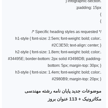
.infographic-section {
padding: 15px;
}
}
/* Specific heading styles as requested */
.h1-style { font-size: 2.5em; font-weight: bold; color:
#2C3E50; text-align: center; }
.h2-style { font-size: 1.8em; font-weight: bold; color:
#34495E; border-bottom: 2px solid #3498DB; padding-
bottom: 5px; margin-top: 30px; }
.h3-style { font-size: 1.4em; font-weight: bold; color:
#2980B9; margin-top: 20px; }
موضوعات جدید پایان نامه رشته مهندسی
مکاترونیک + 113 عنوان بروز