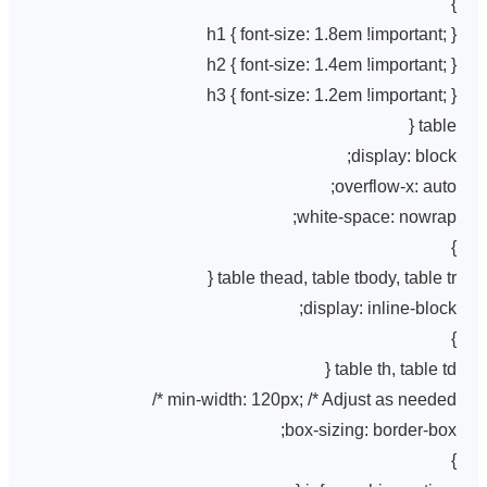
}
h1 { font-size: 1.8em !important; }
h2 { font-size: 1.4em !important; }
h3 { font-size: 1.2em !important; }
table {
display: block;
overflow-x: auto;
white-space: nowrap;
}
table thead, table tbody, table tr {
display: inline-block;
}
table th, table td {
min-width: 120px; /* Adjust as needed */
box-sizing: border-box;
}