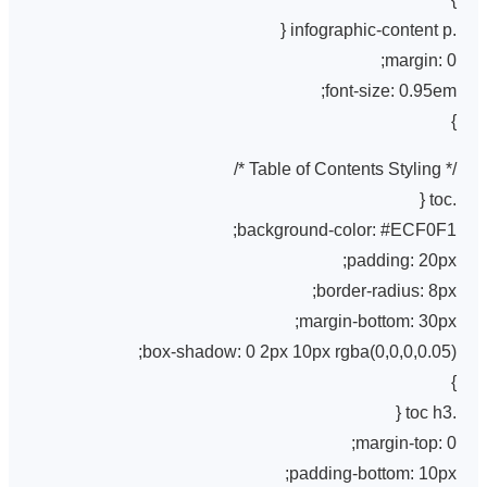
.infographic-content p {
margin: 0;
font-size: 0.95em;
}
/* Table of Contents Styling */
.toc {
background-color: #ECF0F1;
padding: 20px;
border-radius: 8px;
margin-bottom: 30px;
box-shadow: 0 2px 10px rgba(0,0,0,0.05);
}
.toc h3 {
margin-top: 0;
padding-bottom: 10px;