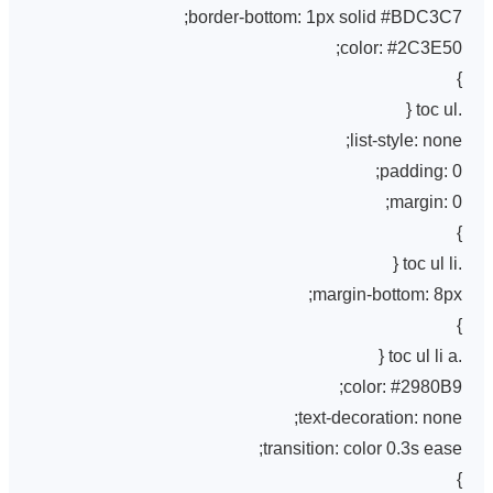
border-bottom: 1px solid #BDC3C7;
color: #2C3E50;
}
.toc ul {
list-style: none;
padding: 0;
margin: 0;
}
.toc ul li {
margin-bottom: 8px;
}
.toc ul li a {
color: #2980B9;
text-decoration: none;
transition: color 0.3s ease;
}