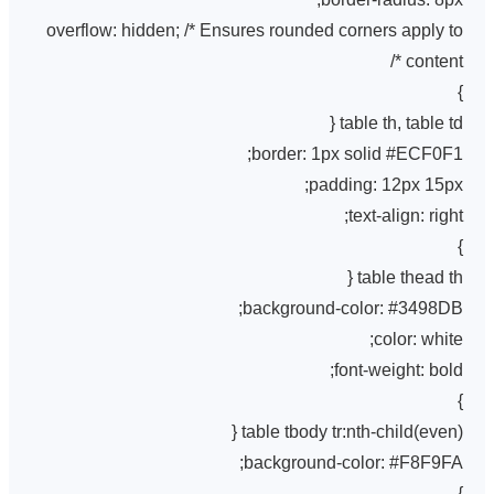
overflow: hidden; /* Ensures rounded corners apply to
content */
}
table th, table td {
border: 1px solid #ECF0F1;
padding: 12px 15px;
text-align: right;
}
table thead th {
background-color: #3498DB;
color: white;
font-weight: bold;
}
table tbody tr:nth-child(even) {
background-color: #F8F9FA;
}