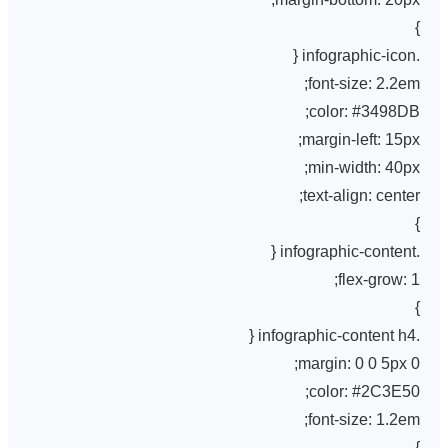
}
.infographic-icon {
font-size: 2.2em;
color: #3498DB;
margin-left: 15px;
min-width: 40px;
text-align: center;
}
.infographic-content {
flex-grow: 1;
}
.infographic-content h4 {
margin: 0 0 5px 0;
color: #2C3E50;
font-size: 1.2em;
}