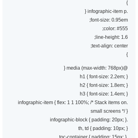
}
.infographic-item p {
font-size: 0.95em;
color: #555;
line-height: 1.6;
text-align: center;
}
@media (max-width: 768px) {
h1 { font-size: 2.2em; }
h2 { font-size: 1.8em; }
h3 { font-size: 1.4em; }
.infographic-item { flex: 1 1 100%; /* Stack items on
small screens */ }
.infographic-block { padding: 20px; }
th, td { padding: 10px; }
.toc-container { padding: 15px; }