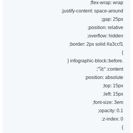
flex-wrap: wrap;
justify-content: space-around;
gap: 25px;
position: relative;
overflow: hidden;
border: 2px solid #a3ccf1;
}
.infographic-block::before {
content: “🚀”;
position: absolute;
top: 15px;
left: 15px;
font-size: 3em;
opacity: 0.1;
z-index: 0;
}