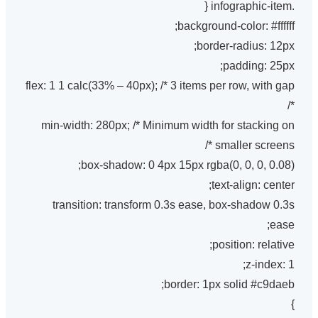
.infographic-item {
background-color: #ffffff;
border-radius: 12px;
padding: 25px;
flex: 1 1 calc(33% – 40px); /* 3 items per row, with gap
*/
min-width: 280px; /* Minimum width for stacking on
smaller screens */
box-shadow: 0 4px 15px rgba(0, 0, 0, 0.08);
text-align: center;
transition: transform 0.3s ease, box-shadow 0.3s
ease;
position: relative;
z-index: 1;
border: 1px solid #c9daeb;
}