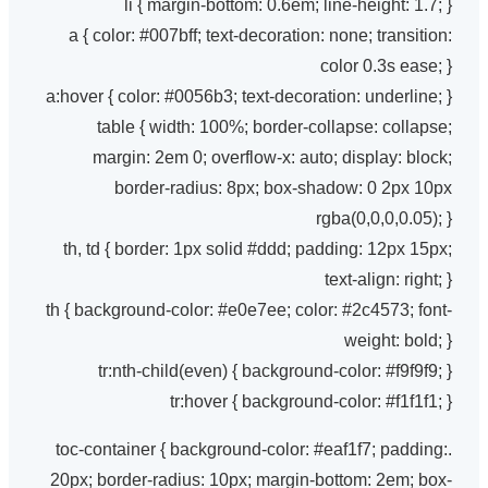
li { margin-bottom: 0.6em; line-height: 1.7; }
a { color: #007bff; text-decoration: none; transition:
color 0.3s ease; }
a:hover { color: #0056b3; text-decoration: underline; }
table { width: 100%; border-collapse: collapse;
margin: 2em 0; overflow-x: auto; display: block;
border-radius: 8px; box-shadow: 0 2px 10px
rgba(0,0,0,0.05); }
th, td { border: 1px solid #ddd; padding: 12px 15px;
text-align: right; }
th { background-color: #e0e7ee; color: #2c4573; font-
weight: bold; }
tr:nth-child(even) { background-color: #f9f9f9; }
tr:hover { background-color: #f1f1f1; }
.toc-container { background-color: #eaf1f7; padding:
20px; border-radius: 10px; margin-bottom: 2em; box-