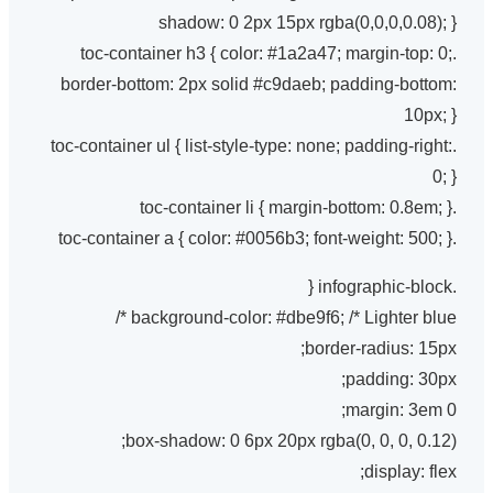
shadow: 0 2px 15px rgba(0,0,0,0.08); }
.toc-container h3 { color: #1a2a47; margin-top: 0;
border-bottom: 2px solid #c9daeb; padding-bottom:
10px; }
.toc-container ul { list-style-type: none; padding-right:
0; }
.toc-container li { margin-bottom: 0.8em; }
.toc-container a { color: #0056b3; font-weight: 500; }
.infographic-block {
background-color: #dbe9f6; /* Lighter blue */
border-radius: 15px;
padding: 30px;
margin: 3em 0;
box-shadow: 0 6px 20px rgba(0, 0, 0, 0.12);
display: flex;