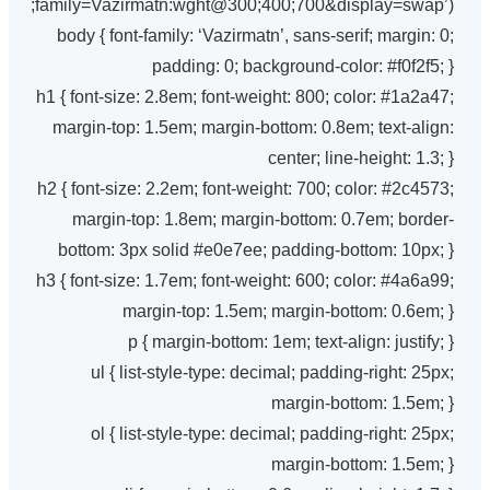
family=Vazirmatn:wght@300;400;700&display=swap’);
body { font-family: ‘Vazirmatn’, sans-serif; margin: 0;
padding: 0; background-color: #f0f2f5; }
h1 { font-size: 2.8em; font-weight: 800; color: #1a2a47;
margin-top: 1.5em; margin-bottom: 0.8em; text-align:
center; line-height: 1.3; }
h2 { font-size: 2.2em; font-weight: 700; color: #2c4573;
margin-top: 1.8em; margin-bottom: 0.7em; border-
bottom: 3px solid #e0e7ee; padding-bottom: 10px; }
h3 { font-size: 1.7em; font-weight: 600; color: #4a6a99;
margin-top: 1.5em; margin-bottom: 0.6em; }
p { margin-bottom: 1em; text-align: justify; }
ul { list-style-type: decimal; padding-right: 25px;
margin-bottom: 1.5em; }
ol { list-style-type: decimal; padding-right: 25px;
margin-bottom: 1.5em; }