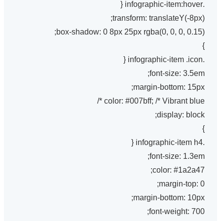
.infographic-item:hover {
transform: translateY(-8px);
box-shadow: 0 8px 25px rgba(0, 0, 0, 0.15);
}
.infographic-item .icon {
font-size: 3.5em;
margin-bottom: 15px;
color: #007bff; /* Vibrant blue */
display: block;
}
.infographic-item h4 {
font-size: 1.3em;
color: #1a2a47;
margin-top: 0;
margin-bottom: 10px;
font-weight: 700;